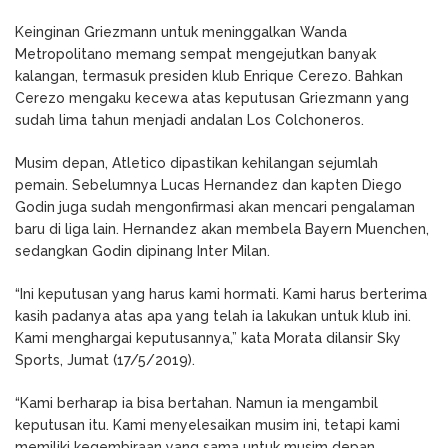
Keinginan Griezmann untuk meninggalkan Wanda
Metropolitano memang sempat mengejutkan banyak
kalangan, termasuk presiden klub Enrique Cerezo. Bahkan
Cerezo mengaku kecewa atas keputusan Griezmann yang
sudah lima tahun menjadi andalan Los Colchoneros.
Musim depan, Atletico dipastikan kehilangan sejumlah
pemain. Sebelumnya Lucas Hernandez dan kapten Diego
Godin juga sudah mengonfirmasi akan mencari pengalaman
baru di liga lain. Hernandez akan membela Bayern Muenchen,
sedangkan Godin dipinang Inter Milan.
“Ini keputusan yang harus kami hormati. Kami harus berterima
kasih padanya atas apa yang telah ia lakukan untuk klub ini.
Kami menghargai keputusannya,” kata Morata dilansir Sky
Sports, Jumat (17/5/2019).
“Kami berharap ia bisa bertahan. Namun ia mengambil
keputusan itu. Kami menyelesaikan musim ini, tetapi kami
memiliki kegembiraan yang sama untuk musim depan.