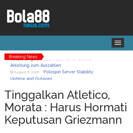
Toggle
navigation
Breaking News
Polospin Server Stability:
August 6, 2026
Uptime and Outages
Lemon Casino
August 6, 2026
Visszajelzési folyamata a rossz
Tinggalkan Atletico,
támogatásért
Morata : Harus Hormati
Myths and Realities in the
August 6, 2026
Gambling World What You Need to Know
Keputusan Griezmann
Forståelse av
August 4, 2026
økonomistyring i spillverdenen