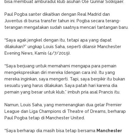
bisa membuat amburadul klub asuhan Ole Gunnar Solksjaer.
Paul Pogba santer dikaitkan dengan Real Madrid dan
Juventus di bursa transfer tahun ini. Pogba secara terang-
terangan mengatakan sudah saatnya mencari tantangan baru.
“Saya agak jengkel dengan itu, tetapi apa yang dapat
dilakukan?” ungkap Louis Saha, seperti dilansir Manchester
Evening News, Kamis (4/7/2019).
“Saya berjuang untuk memahami mengapa para pemain
mengekspresikan diri mereka (dengan cara ini). Itu yang
mereka inginkan, saya mengerti. Tapi, saya berpikir itu bukan
sesuatu yang harus dilakukan. Saya patah hari karena dia
pemain yang besar untuk klub,” imbuh pria asal Prancis itu.
Namun, Louis Saha, yang memenangkan dua gelar Premier
League dan Liga Champions di Theatre of Dreams, berharap
Paul Pogba tetap di Manchester United.
“Saya berharap dia masih bisa tetap bersama
Manchester