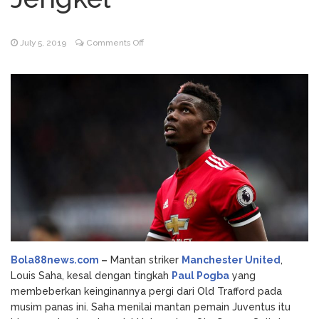
Godz Casino: Τα κορυφαία
August 3, 2026
on
July 5, 2019
Comments Off
slots και οι δυνατότητες που αξίζει να
Tingkah
δοκιμάσετε
Paul
NV Casino
August 6, 2026
Pogba
Auszahlungsleitfaden: Schritt-für-Schritt-
Bikin
Anleitung zum Auszahlen
Mantan
Striker
Manchester
United
Jengkel
Bola88news.com
–
Mantan striker
Manchester United
,
Louis Saha, kesal dengan tingkah
Paul Pogba
yang
membeberkan keinginannya pergi dari Old Trafford pada
musim panas ini. Saha menilai mantan pemain Juventus itu