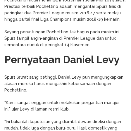
Prestasi terbaik Pochettino adalah mengantar Spurs finis di
peringkat dua Premier League musim 2016-17 serta melaju
hingga partai final Liga Champions musim 2018-19 kemarin.
Sayang peruntungan Pochettino tak bagus pada musim ini.
Spurs tampil angin-anginan di Premier League dan untuk
sementara duduk di peringkat 14 klasemen.
Pernyataan Daniel Levy
Spurs lewat sang petinggi, Daniel Levy pun mengungkapkan
alasan mereka harus mengakhiri kebersamaan dengan
Pochettino.
“Kami sangat enggan untuk melakukan pergantian manajer
ini,” ujar Levy di laman resmi klub.
“Ini bukanlah keputusan yang diambil dewan direksi dengan
mudah, tidak juga dengan buru-buru. Hasil domestik yang