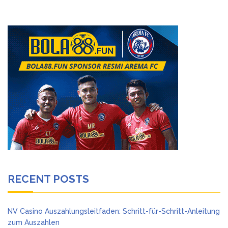
RECENT POSTS
NV Casino Auszahlungsleitfaden: Schritt-für-Schritt-Anleitung
zum Auszahlen