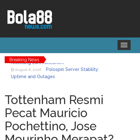
Toggle
navigation
Breaking News
Polospin Server Stability:
August 6, 2026
Uptime and Outages
Lemon Casino
August 6, 2026
Visszajelzési folyamata a rossz
Tottenham Resmi
támogatásért
Pecat Mauricio
Myths and Realities in the
August 6, 2026
Gambling World What You Need to Know
Pochettino, Jose
Forståelse av
August 4, 2026
Mourinho Merapat?
økonomistyring i spillverdenen