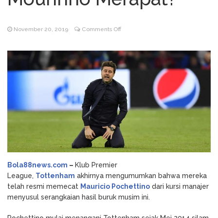
Godz Casino: Τα κορυφαία
August 3, 2026
slots και οι δυνατότητες που αξίζει να
on
November 20, 2019
Comments Off
δοκιμάσετε
Tottenham
NV Casino
August 6, 2026
Resmi
Auszahlungsleitfaden: Schritt-für-Schritt-
Pecat
Anleitung zum Auszahlen
Mauricio
Pochettino,
Jose
Mourinho
Merapat?
Bola88news.com
–
Klub Premier
League,
Tottenham
akhirnya mengumumkan bahwa mereka
telah resmi memecat
Mauricio Pochettino
dari kursi manajer
menyusul serangkaian hasil buruk musim ini.
Pochettino mulai menangani Tottenham sejak Mei 2014 silam.