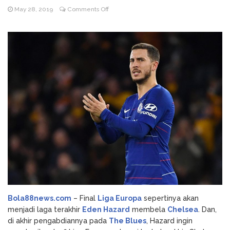
on
May 28, 2019
Comments Off
Godz Casino: Τα κορυφαία
August 3, 2026
Trofi
slots και οι δυνατότητες που αξίζει να
Liga
δοκιμάσετε
Europa
NV Casino
August 6, 2026
Bakal
Auszahlungsleitfaden: Schritt-für-Schritt-
Jadi
Anleitung zum Auszahlen
Kado
Hazard
Terakhir
di
Chelsea
Bola88news.com
– Final
Liga Europa
sepertinya akan
menjadi laga terakhir
Eden Hazard
membela
Chelsea
. Dan,
di akhir pengabdiannya pada
The Blues
, Hazard ingin