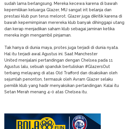
sudah lama berlangsung. Mereka kecewa karena di bawah
kepemilikan keluarga Glazer, MU sangat irit belanja dan
prestasi klub pun terus melorot. Glazer juga dikritik karena di
bawah kepemimpinan merereka klub banyak dihinggapi utang
dan kerap menjadikan saham klub sebagai jaminan ketika
mereka ingin mengambil pinjaman.
Tak hanya di dunia maya, protes juga terjadi di dunia nyata.
Hal itu terjadi awal Agustus ini. Saat Manchester
United menjalani pertandingan dengan Chelsea pada 11
Agustus lalu, sebuah spanduk bertuliskan #GlazersOut
terbang melayang di atas Old Trafford dan disaksikan oleh
sejumlah penonton, termasuk oleh Avram Glazer selaku
pemilik klub yang hadir menyaksikan pertandingan. Kalai itu
Setan Merah menang 4-0 atas Chelsea itu.