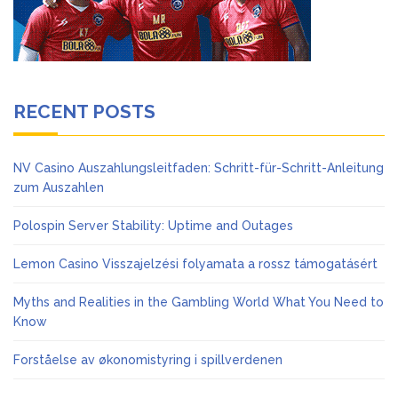
RECENT POSTS
NV Casino Auszahlungsleitfaden: Schritt-für-Schritt-Anleitung
zum Auszahlen
Polospin Server Stability: Uptime and Outages
Lemon Casino Visszajelzési folyamata a rossz támogatásért
Myths and Realities in the Gambling World What You Need to
Know
Forståelse av økonomistyring i spillverdenen