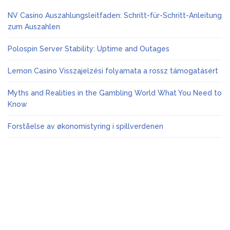
NV Casino Auszahlungsleitfaden: Schritt-für-Schritt-Anleitung
zum Auszahlen
Polospin Server Stability: Uptime and Outages
Lemon Casino Visszajelzési folyamata a rossz támogatásért
Myths and Realities in the Gambling World What You Need to
Know
Forståelse av økonomistyring i spillverdenen