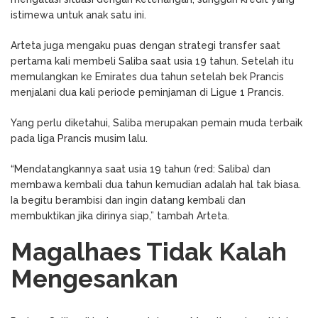
istimewa untuk anak satu ini.
Arteta juga mengaku puas dengan strategi transfer saat
pertama kali membeli Saliba saat usia 19 tahun. Setelah itu
memulangkan ke Emirates dua tahun setelah bek Prancis
menjalani dua kali periode peminjaman di Ligue 1 Prancis.
Yang perlu diketahui, Saliba merupakan pemain muda terbaik
pada liga Prancis musim lalu.
“Mendatangkannya saat usia 19 tahun (red: Saliba) dan
membawa kembali dua tahun kemudian adalah hal tak biasa.
Ia begitu berambisi dan ingin datang kembali dan
membuktikan jika dirinya siap,” tambah Arteta.
Magalhaes Tidak Kalah
Mengesankan