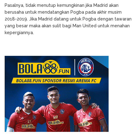
Pasalnya, tidak menutup kemungkinan jika Madrid akan
berusaha untuk mendatangkan Pogba pada akhir musim
2018-2019. Jika Madrid datang untuk Pogba dengan tawaran
yang besar maka akan sulit bagi Man United untuk menahan
kepergiannya.