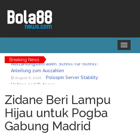
Toggle
NV Casino
August 6, 2026
navigation
Auszahlungsleitfaden: Schritt-für-Schritt-
Breaking News
Anleitung zum Auszahlen
Polospin Server Stability:
August 6, 2026
Uptime and Outages
Lemon Casino
August 6, 2026
Zidane Beri Lampu
Visszajelzési folyamata a rossz
támogatásért
Hijau untuk Pogba
Myths and Realities in the
August 6, 2026
Gambling World What You Need to Know
Gabung Madrid
Forståelse av
August 4, 2026
økonomistyring i spillverdenen