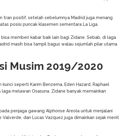
 tran positif, setelah sebelumnya Madrid juga menang
ak atas posisi puncak klasemen sementara La Liga.
 bisa memberi kabar baik lain bagi Zidane. Sebab, di laga
adrid masih bisa tampil bagus walau sejumlah pilar utama
disi Musim 2019/2020
 kunci seperti Karim Benzema, Eden Hazard, Raphael
ada laga melawan Osasuna. Zidane banyak memainkan
 pada penjaga gawang Alphonse Areola untuk menjalani
ede Valverde, dan Lucas Vazquez juga dimainkan sejak menit