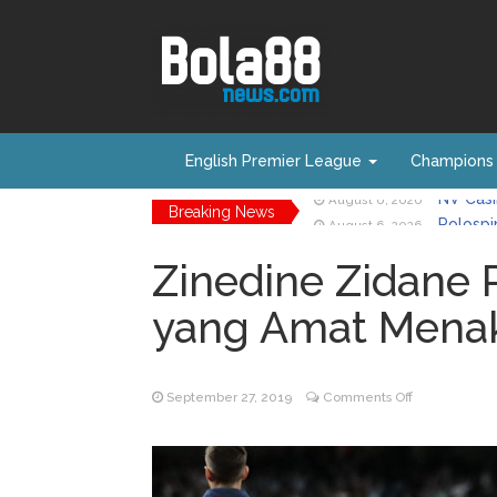
English Premier League
Champions
Breaking News
Polospi
August 6, 2026
Lemon C
August 6, 2026
Myths a
Zinedine Zidane 
August 6, 2026
Forståe
August 4, 2026
yang Amat Mena
Godz Cas
August 3, 2026
NV Casi
August 6, 2026
on
September 27, 2019
Comments Off
Zinedine
Zidane
Punya
‘Real