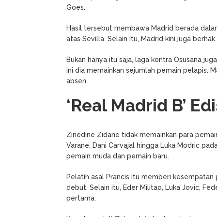
Goes.
Hasil tersebut membawa Madrid berada dalam
atas Sevilla. Selain itu, Madrid kini juga berh
Bukan hanya itu saja, laga kontra Osusana juga
ini dia memainkan sejumlah pemain pelapis. M
absen.
‘Real Madrid B’ E
Zinedine Zidane tidak memainkan para pemain
Varane, Dani Carvajal hingga Luka Modric p
pemain muda dan pemain baru.
Pelatih asal Prancis itu memberi kesempatan
debut. Selain itu, Eder Militao, Luka Jovic, F
pertama.