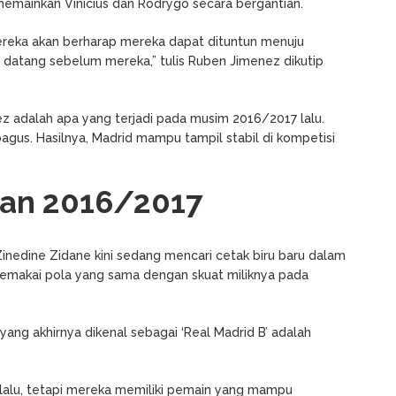
 memainkan Vinicius dan Rodrygo secara bergantian.
ereka akan berharap mereka dapat dituntun menuju
datang sebelum mereka,” tulis Ruben Jimenez dikutip
 adalah apa yang terjadi pada musim 2016/2017 lalu.
agus. Hasilnya, Madrid mampu tampil stabil di kompetisi
an 2016/2017
inedine Zidane kini sedang mencari cetak biru baru dalam
 memakai pola yang sama dengan skuat miliknya pada
ang akhirnya dikenal sebagai ‘Real Madrid B’ adalah
rlalu, tetapi mereka memiliki pemain yang mampu