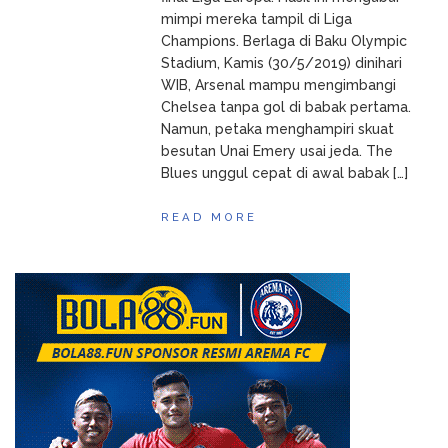
mimpi mereka tampil di Liga
Champions. Berlaga di Baku Olympic
Stadium, Kamis (30/5/2019) dinihari
WIB, Arsenal mampu mengimbangi
Chelsea tanpa gol di babak pertama.
Namun, petaka menghampiri skuat
besutan Unai Emery usai jeda. The
Blues unggul cepat di awal babak […]
READ MORE