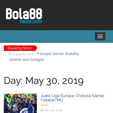
Toggle
navigation
Breaking News
Polospin Server Stability:
August 6, 2026
Uptime and Outages
Lemon Casino
August 6, 2026
Visszajelzési folyamata a rossz
Day:
May 30, 2019
támogatásért
Myths and Realities in the
August 6, 2026
Gambling World What You Need to Know
Juara Liga Europa, Chelsea Samai
Catatan MU
Forståelse av
August 4, 2026
økonomistyring i spillverdenen
May 30, 2019