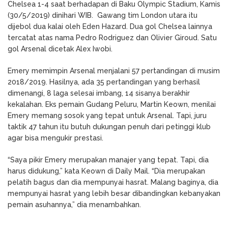
Chelsea 1-4 saat berhadapan di Baku Olympic Stadium, Kamis
(30/5/2019) dinihari WIB. Gawang tim London utara itu
dijebol dua kalai oleh Eden Hazard. Dua gol Chelsea lainnya
tercatat atas nama Pedro Rodriguez dan Olivier Giroud. Satu
gol Arsenal dicetak Alex Iwobi.
Emery memimpin Arsenal menjalani 57 pertandingan di musim
2018/2019. Hasilnya, ada 35 pertandingan yang berhasil
dimenangi, 8 laga selesai imbang, 14 sisanya berakhir
kekalahan. Eks pemain Gudang Peluru, Martin Keown, menilai
Emery memang sosok yang tepat untuk Arsenal. Tapi, juru
taktik 47 tahun itu butuh dukungan penuh dari petinggi klub
agar bisa mengukir prestasi.
“Saya pikir Emery merupakan manajer yang tepat. Tapi, dia
harus didukung,” kata Keown di Daily Mail. “Dia merupakan
pelatih bagus dan dia mempunyai hasrat. Malang baginya, dia
mempunyai hasrat yang lebih besar dibandingkan kebanyakan
pemain asuhannya,” dia menambahkan.