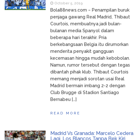
October 5, 2019
Bola88news.com – Penampilan buruk
penjaga gawang Real Madrid, Thibaut
Courtois, membuatnya jadi bulan-
bulanan media Spanyol dalam
beberapa hari terakhir. Pria
berkebangsaan Belgia itu dirumorkan
menderita penyakit gangguan
kecemasan hingga mudah kebobolan.
Namun, rumor tersebut dengan tegas
dibantah pihak klub. Thibaut Courtois
memang menjadi sorotan usai Real
Madrid bermain imbang 2-2 dengan
Club Brugge di Stadion Santiago
Bernabeu […]
READ MORE
Madrid Vs Granada: Marcelo Cedera
Lagi, Los Blancos Tanpa Bek Kiri