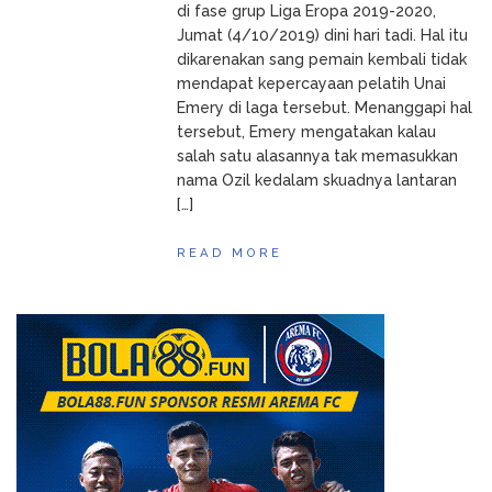
di fase grup Liga Eropa 2019-2020,
Jumat (4/10/2019) dini hari tadi. Hal itu
dikarenakan sang pemain kembali tidak
mendapat kepercayaan pelatih Unai
Emery di laga tersebut. Menanggapi hal
tersebut, Emery mengatakan kalau
salah satu alasannya tak memasukkan
nama Ozil kedalam skuadnya lantaran
[…]
READ MORE