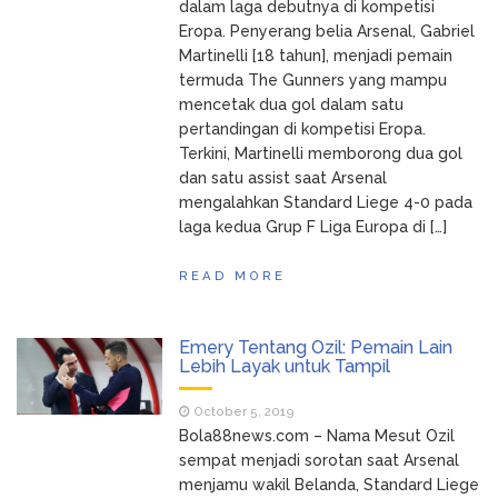
dalam laga debutnya di kompetisi
Eropa. Penyerang belia Arsenal, Gabriel
Martinelli [18 tahun], menjadi pemain
termuda The Gunners yang mampu
mencetak dua gol dalam satu
pertandingan di kompetisi Eropa.
Terkini, Martinelli memborong dua gol
dan satu assist saat Arsenal
mengalahkan Standard Liege 4-0 pada
laga kedua Grup F Liga Europa di […]
READ MORE
Emery Tentang Ozil: Pemain Lain
Lebih Layak untuk Tampil
October 5, 2019
Bola88news.com – Nama Mesut Ozil
sempat menjadi sorotan saat Arsenal
menjamu wakil Belanda, Standard Liege