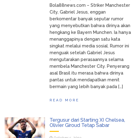
Bola88news.com – Striker Manchester
City, Gabriel Jesus, enggan
berkomentar banyak seputar rumor
yang menyebutkan bahwa dirinya akan
hengkang ke Bayern Munchen. Ia hanya
menanggapinya dengan satu kata
singkat melalui media sosial. Rumor ini
menguak setelah Gabriel Jesus
mengutarakan perasaannya selama
membela Manchester City. Penyerang
asal Brasil itu merasa bahwa dirinya
pantas untuk mendapatkan menit
bermain yang lebih banyak pada […]
READ MORE
Tergusur dari Starting XI Chelsea,
Olivier Giroud Tetap Sabar
October 5, 2019