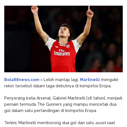
Martinelli
Godz Casino: Τα κορυφαία
August 3, 2026
Cetak
slots και οι δυνατότητες που αξίζει να
Rekor
δοκιμάσετε
Baru
NV Casino
August 6, 2026
Di
Auszahlungsleitfaden: Schritt-für-Schritt-
Arsenal
Anleitung zum Auszahlen
Bola88news.com
–
Lebih mantap lagi,
Martinelli
mengukir
rekor tersebut dalam laga debutnya di kompetisi Eropa.
Penyerang belia Arsenal, Gabriel Martinelli [18 tahun], menjadi
pemain termuda The Gunners yang mampu mencetak dua
gol dalam satu pertandingan di kompetisi Eropa.
Terkini, Martinelli memborong dua gol dan satu
assist
saat