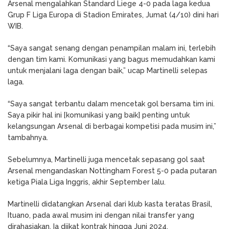
Arsenal mengalahkan Standard Liege 4-0 pada laga kedua
Grup F Liga Europa di Stadion Emirates, Jumat (4/10) dini hari
WIB.
“Saya sangat senang dengan penampilan malam ini, terlebih
dengan tim kami. Komunikasi yang bagus memudahkan kami
untuk menjalani laga dengan baik,” ucap Martinelli selepas
laga.
“Saya sangat terbantu dalam mencetak gol bersama tim ini.
Saya pikir hal ini [komunikasi yang baik] penting untuk
kelangsungan Arsenal di berbagai kompetisi pada musim ini,”
tambahnya.
Sebelumnya, Martinelli juga mencetak sepasang gol saat
Arsenal mengandaskan Nottingham Forest 5-0 pada putaran
ketiga Piala Liga Inggris, akhir September lalu.
Martinelli didatangkan Arsenal dari klub kasta teratas Brasil,
Ituano, pada awal musim ini dengan nilai transfer yang
dirahasiakan. Ia diikat kontrak hingga Juni 2024.