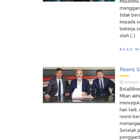
Mourinho 
menggant
tidak ber
kepada se
bekerja s
oleh […]
READ M
Resmi, S
October 
Bola88ne
Milan akh
menunjuk 
hari tadi
resmi be
menangani
Setelah 
penggant