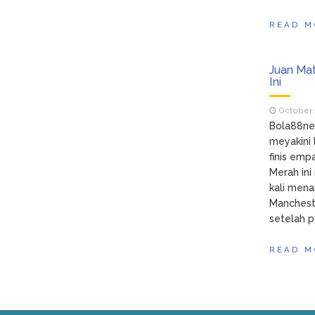
READ M
Juan Mat
Ini
October 
Bola88ne
meyakini 
finis empa
Merah ini
kali mena
Mancheste
setelah p
READ M