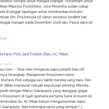
disebut tertarik untuk menjadi manajer Tottenham untuk
ikan Mauricio Pochettino. Jose Mourinho sudah cukup
ada di pinggir lapangan untuk memberikan instruksi
buah tim. Pria berusia 56 tahun tersebut terakhir kali
ebagai manajer pada Desember 2018 lalu. Pasca dipecat
ORE
tefano Pioli Jadi Pelatih Baru AC Milan
10, 2019
ws.com – Teka-teki mengenai siapa pelatih baru AC
irnya terungkap. Manajemen Rossonerri resmi
Stefano Pioli sebagai juru taktik mereka yang baru. Dini
, AC Milan membuat sebuah keputusan penting. Mereka
rpisah dengan Marco Giampaolo yang dianggap gagal
 Rossonerri di tujuh giornata pertama Serie A musim ini.
pemecatan itu, AC Milan belum mengumumkan siapa
i Giampaolo. Ada beberapa nama yang sempat […]