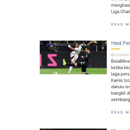
menghasil
Liga Cham
READ M
Hasil Pe
October 
Bola88ne
ketika ke
laga pers
Kamis (10
dahulu le
bangkit 
seimbang 
READ M