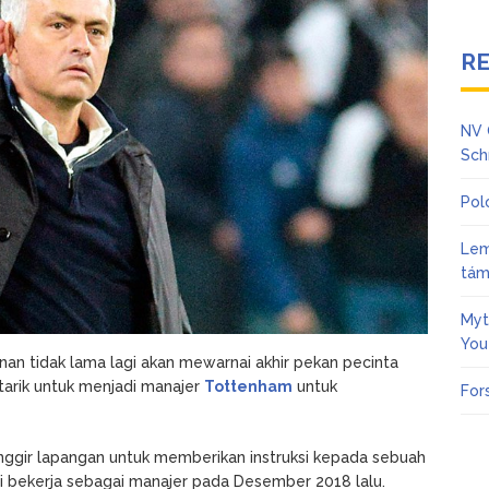
R
NV 
Sch
Pol
Lem
tám
Myt
You
an tidak lama lagi akan mewarnai akhir pekan pecinta
tarik untuk menjadi manajer
Tottenham
untuk
For
inggir lapangan untuk memberikan instruksi kepada sebuah
kali bekerja sebagai manajer pada Desember 2018 lalu.