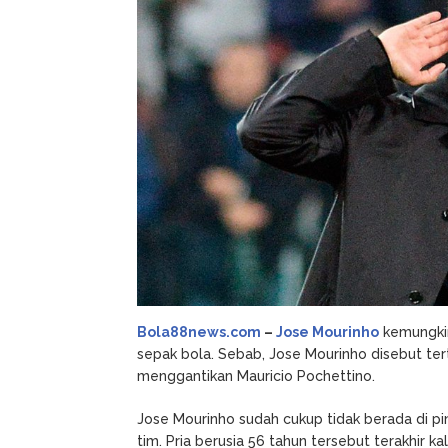
Tottenham
Bola88news.com
–
Jose Mourinho
kemungkin
sepak bola. Sebab, Jose Mourinho disebut ter
menggantikan Mauricio Pochettino.
Jose Mourinho sudah cukup tidak berada di p
tim. Pria berusia 56 tahun tersebut terakhir 