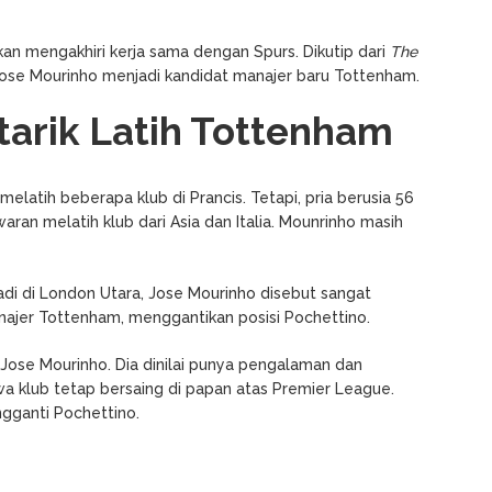
kan mengakhiri kerja sama dengan Spurs. Dikutip dari
The
a Jose Mourinho menjadi kandidat manajer baru Tottenham.
tarik Latih Tottenham
latih beberapa klub di Prancis. Tetapi, pria berusia 56
ran melatih klub dari Asia dan Italia. Mounrinho masih
di di London Utara, Jose Mourinho disebut sangat
anajer Tottenham, menggantikan posisi Pochettino.
Jose Mourinho. Dia dinilai punya pengalaman dan
 klub tetap bersaing di papan atas Premier League.
ngganti Pochettino.