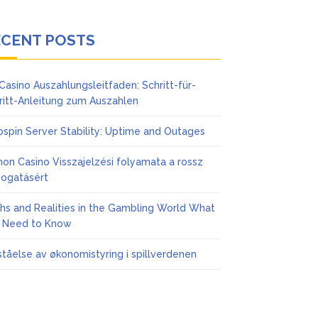
ECENT POSTS
Casino Auszahlungsleitfaden: Schritt-für-
ritt-Anleitung zum Auszahlen
ospin Server Stability: Uptime and Outages
on Casino Visszajelzési folyamata a rossz
ogatásért
hs and Realities in the Gambling World What
 Need to Know
ståelse av økonomistyring i spillverdenen