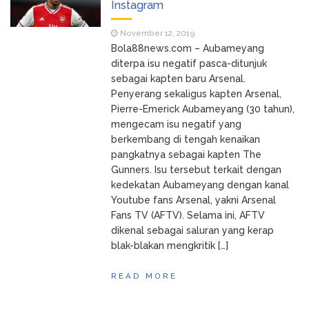
Instagram
Lizarobonus Jacks or
August 3, 2026
November 12, 2019
Better Strategy
Bola88news.com – Aubameyang
diterpa isu negatif pasca-ditunjuk
Myths and Realities in the
August 6, 2026
sebagai kapten baru Arsenal.
Gambling World What You Need to Know
Penyerang sekaligus kapten Arsenal,
Pierre-Emerick Aubameyang (30 tahun),
mengecam isu negatif yang
berkembang di tengah kenaikan
pangkatnya sebagai kapten The
Gunners. Isu tersebut terkait dengan
kedekatan Aubameyang dengan kanal
Youtube fans Arsenal, yakni Arsenal
Fans TV (AFTV). Selama ini, AFTV
dikenal sebagai saluran yang kerap
blak-blakan mengkritik […]
READ MORE