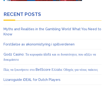
RECENT POSTS
Myths and Realities in the Gambling World What You Need to
Know
Forståelse av økonomistyring i spillverdenen
Godz Casino: Τα κορυφαία slots και οι δυνατότητες που αξίζει να
δοκιμάσετε
Πώς να ξεκινήσετε στο BetScore Ελλάδα: Οδηγός για νέους παίκτες
Lizaroguide iDEAL for Dutch Players