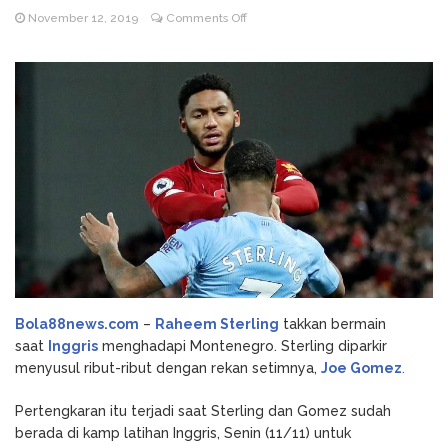
on
November 12, 2019
Comments Off
Godz Casino: Τα κορυφαία
August 3, 2026
Ribut
slots και οι δυνατότητες που αξίζει να
dengan
δοκιμάσετε
Joe
NV Casino
August 6, 2026
Gomez,
Auszahlungsleitfaden: Schritt-für-Schritt-
Sterling
Anleitung zum Auszahlen
Diparkir
Timnas
Inggris
Bola88news.com
–
Raheem Sterling
takkan bermain
saat
Inggris
menghadapi Montenegro. Sterling diparkir
menyusul ribut-ribut dengan rekan setimnya,
Joe Gomez
.
Pertengkaran itu terjadi saat Sterling dan Gomez sudah
berada di kamp latihan Inggris, Senin (11/11) untuk