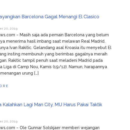
Sayangkan Barcelona Gagal Menangi El Clasico
 20, 2019
ws.com – Masih saja ada pemain Barcelona yang belum
ya menerima hasil imbang saat melawan Real Madrid.
unya Ivan Rakitic. Gelandang asal Kroasia itu menyebut El
rang insting membunuh yang berimbas gagalnya meraih
an. Rakitic tampil penuh saat meladeni Madrid pada
La Liga di Camp Nou, Kamis (19/12). Namun, harapannya
emenangan urung […]
ORE
a Kalahkan Lagi Man City, MU Harus Pakai Taktik
a
 20, 2019
ws.com – Ole Gunnar Solskjaer memberi wejangan