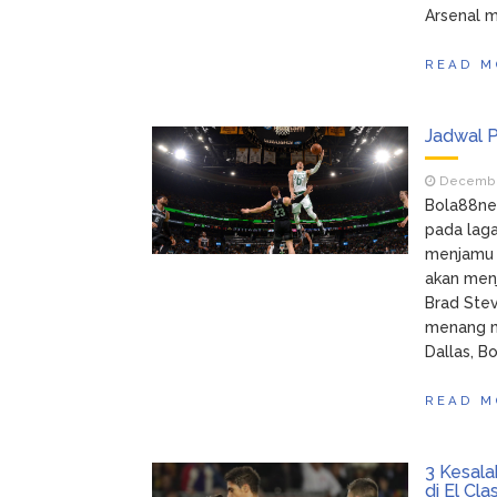
Arsenal m
READ M
Jadwal 
December
Bola88ne
pada lag
menjamu D
akan men
Brad Stev
menang m
Dallas, B
READ M
3 Kesala
di El Cla