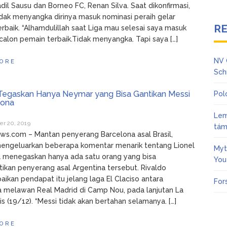
adil Sausu dan Borneo FC, Renan Silva. Saat dikonfirmasi,
dak menyangka dirinya masuk nominasi peraih gelar
R
rbaik. “Alhamdulillah saat Liga mau selesai saya masuk
calon pemain terbaik.Tidak menyangka. Tapi saya […]
NV 
ORE
Sch
 Tegaskan Hanya Neymar yang Bisa Gantikan Messi
Pol
lona
Lem
 20, 2019
tám
ws.com – Mantan penyerang Barcelona asal Brasil,
mengeluarkan beberapa komentar menarik tentang Lionel
Myt
a menegaskan hanya ada satu orang yang bisa
You
kan penyerang asal Argentina tersebut. Rivaldo
kan pendapat itu jelang laga El Claciso antara
For
a melawan Real Madrid di Camp Nou, pada lanjutan La
is (19/12). “Messi tidak akan bertahan selamanya. […]
ORE