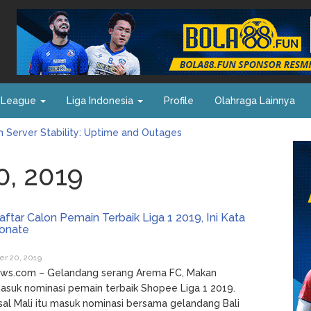
 League
Liga Indonesia
Profile
Olahraga Lainnya
n Server Stability: Uptime and Outages
asino Visszajelzési folyamata a rossz támogatásért
nd Realities in the Gambling World What You Need to Know
, 2019
lse av økonomistyring i spillverdenen
ino: Τα κορυφαία slots και οι δυνατότητες που αξίζει να δοκιμάσετε
no Auszahlungsleitfaden: Schritt-für-Schritt-Anleitung zum Ausza
ftar Calon Pemain Terbaik Liga 1 2019, Ini Kata
onate
 20, 2019
ws.com – Gelandang serang Arema FC, Makan
suk nominasi pemain terbaik Shopee Liga 1 2019.
al Mali itu masuk nominasi bersama gelandang Bali