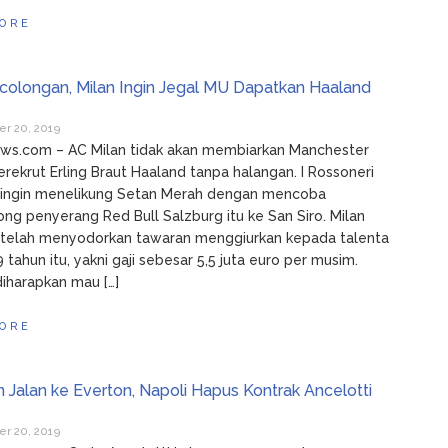
ORE
olongan, Milan Ingin Jegal MU Dapatkan Haaland
 20, 2019
ws.com – AC Milan tidak akan membiarkan Manchester
rekrut Erling Braut Haaland tanpa halangan. I Rossoneri
 ingin menelikung Setan Merah dengan mencoba
 penyerang Red Bull Salzburg itu ke San Siro. Milan
 telah menyodorkan tawaran menggiurkan kepada talenta
9 tahun itu, yakni gaji sebesar 5,5 juta euro per musim.
iharapkan mau […]
ORE
 Jalan ke Everton, Napoli Hapus Kontrak Ancelotti
 20, 2019