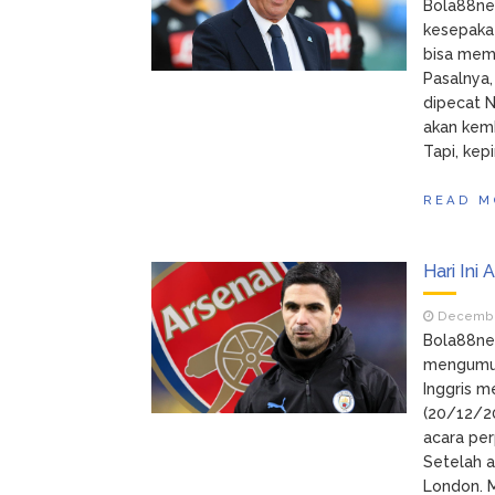
Bola88ne
kesepaka
bisa memu
Pasalnya,
dipecat N
akan kemb
Tapi, kep
READ M
Hari Ini
December
Bola88ne
mengumum
Inggris 
(20/12/20
acara per
Setelah a
London. 