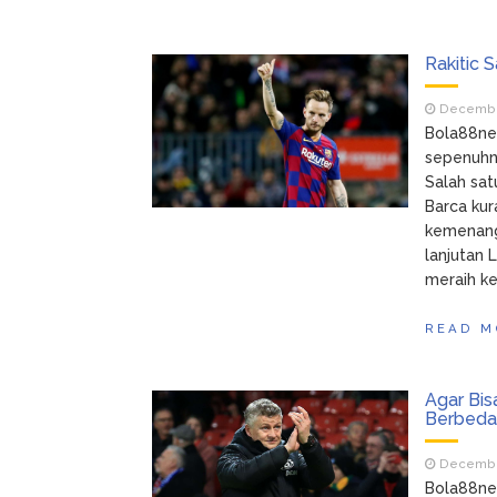
Rakitic 
December
Bola88ne
sepenuhn
Salah sat
Barca ku
kemenang
lanjutan 
meraih k
READ M
Agar Bis
Berbed
December
Bola88ne