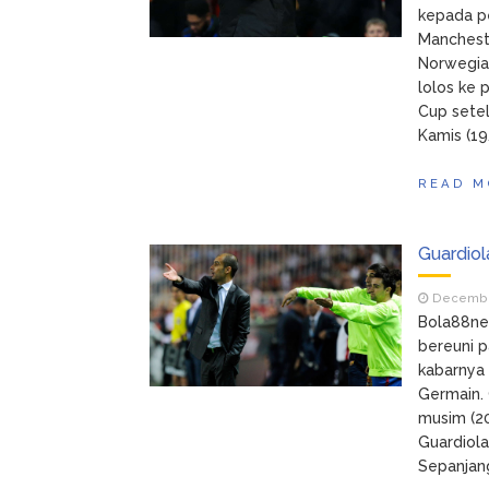
kepada p
Mancheste
Norwegia 
lolos ke 
Cup setel
Kamis (19/
READ M
Guardiol
December
Bola88ne
bereuni p
kabarnya 
Germain.
musim (20
Guardiola
Sepanjang