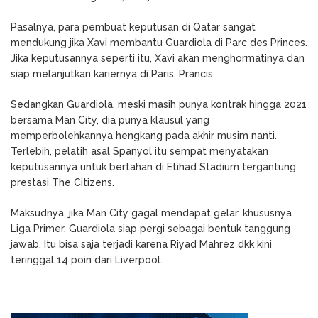
Pasalnya, para pembuat keputusan di Qatar sangat
mendukung jika Xavi membantu Guardiola di Parc des Princes.
Jika keputusannya seperti itu, Xavi akan menghormatinya dan
siap melanjutkan kariernya di Paris, Prancis.
Sedangkan Guardiola, meski masih punya kontrak hingga 2021
bersama Man City, dia punya klausul yang
memperbolehkannya hengkang pada akhir musim nanti.
Terlebih, pelatih asal Spanyol itu sempat menyatakan
keputusannya untuk bertahan di Etihad Stadium tergantung
prestasi The Citizens.
Maksudnya, jika Man City gagal mendapat gelar, khususnya
Liga Primer, Guardiola siap pergi sebagai bentuk tanggung
jawab. Itu bisa saja terjadi karena Riyad Mahrez dkk kini
teringgal 14 poin dari Liverpool.