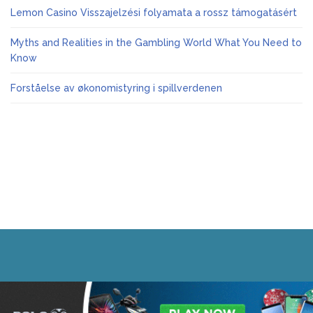
Lemon Casino Visszajelzési folyamata a rossz támogatásért
Myths and Realities in the Gambling World What You Need to
Know
Forståelse av økonomistyring i spillverdenen