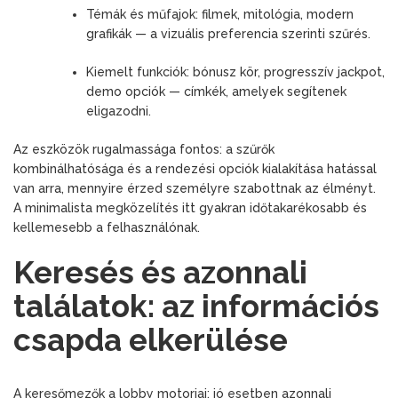
Témák és műfajok: filmek, mitológia, modern
grafikák — a vizuális preferencia szerinti szűrés.
Kiemelt funkciók: bónusz kör, progresszív jackpot,
demo opciók — címkék, amelyek segítenek
eligazodni.
Az eszközök rugalmassága fontos: a szűrők
kombinálhatósága és a rendezési opciók kialakítása hatással
van arra, mennyire érzed személyre szabottnak az élményt.
A minimalista megközelítés itt gyakran időtakarékosabb és
kellemesebb a felhasználónak.
Keresés és azonnali
találatok: az információs
csapda elkerülése
A keresőmezők a lobby motorjai: jó esetben azonnali