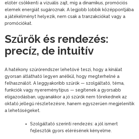
előtér csökkenti a vizuális zajt, míg a dinamikus, promóciós
elemek energiát sugároznak. A legjobb lobbik középpontjába
a játékélményt helyezik, nem csak a tranzakciókat vagy a
promóciókat.
Szűrők és rendezés:
precíz, de intuitív
A hatékony szűrőrendszer lehetővé teszi, hogy a kínálat
gyorsan átlátható legyen anélkül, hogy megterhelné a
felhasználót. A leggyakoribb szűrők — szolgáltató, téma,
funkciók vagy nyereménytípus — segítenek a gyorsabb
eligazodásban, ugyanakkor a jó szűrők nem törekednek az
oktató jellegű részletezésre, hanem egyszerűen megjelenítik
a lehetőségeket.
Szolgáltató szerinti rendezés: a jól ismert
fejlesztők gyors elérésének kényelme.