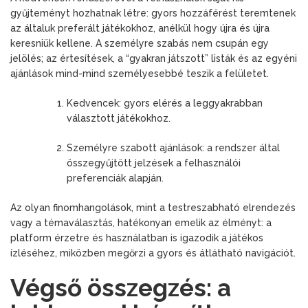
gyűjteményt hozhatnak létre: gyors hozzáférést teremtenek
az általuk preferált játékokhoz, anélkül hogy újra és újra
keresniük kellene. A személyre szabás nem csupán egy
jelölés; az értesítések, a “gyakran játszott” listák és az egyéni
ajánlások mind-mind személyesebbé teszik a felületet.
Kedvencek: gyors elérés a leggyakrabban
választott játékokhoz.
Személyre szabott ajánlások: a rendszer által
összegyűjtött jelzések a felhasználói
preferenciák alapján.
Az olyan finomhangolások, mint a testreszabható elrendezés
vagy a témaválasztás, hatékonyan emelik az élményt: a
platform érzetre és használatban is igazodik a játékos
ízléséhez, miközben megőrzi a gyors és átlátható navigációt.
Végső összegzés: a