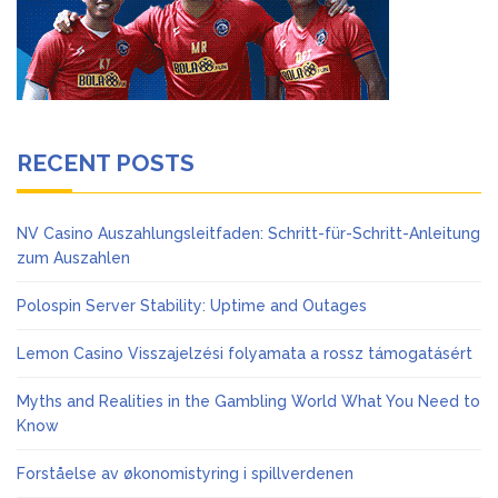
RECENT POSTS
NV Casino Auszahlungsleitfaden: Schritt-für-Schritt-Anleitung
zum Auszahlen
Polospin Server Stability: Uptime and Outages
Lemon Casino Visszajelzési folyamata a rossz támogatásért
Myths and Realities in the Gambling World What You Need to
Know
Forståelse av økonomistyring i spillverdenen