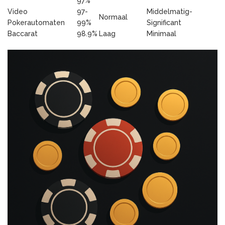
97%
Video
97-
Middelmatig-
Normaal
Pokerautomaten
99%
Significant
Baccarat
98.9%
Laag
Minimaal