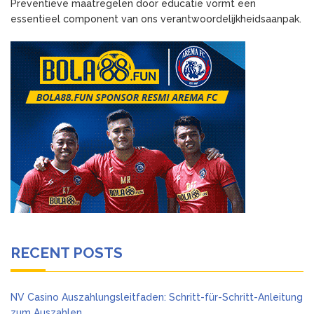
Preventieve maatregelen door educatie vormt een
essentieel component van ons verantwoordelijkheidsaanpak.
RECENT POSTS
NV Casino Auszahlungsleitfaden: Schritt-für-Schritt-Anleitung
zum Auszahlen