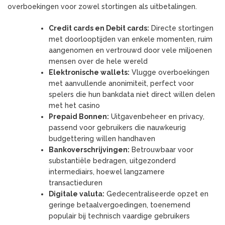
overboekingen voor zowel stortingen als uitbetalingen.
Credit cards en Debit cards:
Directe stortingen
met doorlooptijden van enkele momenten, ruim
aangenomen en vertrouwd door vele miljoenen
mensen over de hele wereld
Elektronische wallets:
Vlugge overboekingen
met aanvullende anonimiteit, perfect voor
spelers die hun bankdata niet direct willen delen
met het casino
Prepaid Bonnen:
Uitgavenbeheer en privacy,
passend voor gebruikers die nauwkeurig
budgettering willen handhaven
Bankoverschrijvingen:
Betrouwbaar voor
substantiële bedragen, uitgezonderd
intermediairs, hoewel langzamere
transactieduren
Digitale valuta:
Gedecentraliseerde opzet en
geringe betaalvergoedingen, toenemend
populair bij technisch vaardige gebruikers