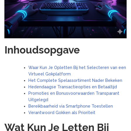
Inhoudsopgave
Waar Kun Je Opletten Bij het Selecteren van een
Virtueel Gokplatform
Het Complete Spelassortiment Nader Bekeken
Hedendaagse Transactieopties en Betaaltijd
Promoties en Bonusvoorwaarden Transparant
Uitgelegd
Bereikbaarheid via Smartphone Toestellen
Verantwoord Gokken als Prioriteit
Wat Kun Je Letten Bij