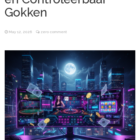
Gokken
Godz Casino: Τα κορυφαία
August 3, 2026
slots και οι δυνατότητες που αξίζει να
δοκιμάσετε
NV Casino
August 6, 2026
May 12, 2026
zero comment
Auszahlungsleitfaden: Schritt-für-Schritt-
Anleitung zum Auszahlen