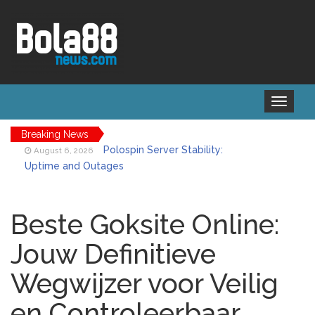
Toggle
navigation
Breaking News
Polospin Server Stability:
August 6, 2026
Uptime and Outages
Lemon Casino
August 6, 2026
Visszajelzési folyamata a rossz
Beste Goksite Online:
támogatásért
Jouw Definitieve
Myths and Realities in the
August 6, 2026
Gambling World What You Need to Know
Wegwijzer voor Veilig
Forståelse av
August 4, 2026
en Controleerbaar
økonomistyring i spillverdenen