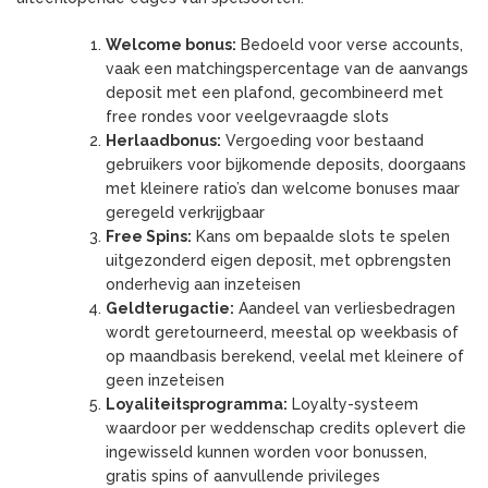
Welcome bonus:
Bedoeld voor verse accounts,
vaak een matchingspercentage van de aanvangs
deposit met een plafond, gecombineerd met
free rondes voor veelgevraagde slots
Herlaadbonus:
Vergoeding voor bestaand
gebruikers voor bijkomende deposits, doorgaans
met kleinere ratio’s dan welcome bonuses maar
geregeld verkrijgbaar
Free Spins:
Kans om bepaalde slots te spelen
uitgezonderd eigen deposit, met opbrengsten
onderhevig aan inzeteisen
Geldterugactie:
Aandeel van verliesbedragen
wordt geretourneerd, meestal op weekbasis of
op maandbasis berekend, veelal met kleinere of
geen inzeteisen
Loyaliteitsprogramma:
Loyalty-systeem
waardoor per weddenschap credits oplevert die
ingewisseld kunnen worden voor bonussen,
gratis spins of aanvullende privileges