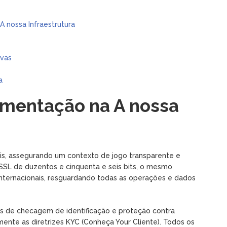
 nossa Infraestrutura
ivas
a
amentação na A nossa
is, assegurando um contexto de jogo transparente e
ia SSL de duzentos e cinquenta e seis bits, o mesmo
internacionais, resguardando todas as operações e dados
os de checagem de identificação e proteção contra
ente as diretrizes KYC (Conheça Your Cliente). Todos os