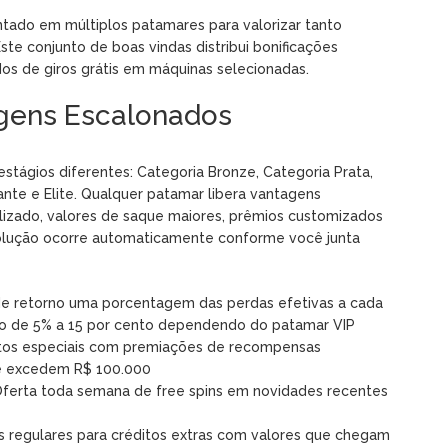
ado em múltiplos patamares para valorizar tanto
ste conjunto de boas vindas distribui bonificações
os de giros grátis em máquinas selecionadas.
gens Escalonados
ágios diferentes: Categoria Bronze, Categoria Prata,
ante e Elite. Qualquer patamar libera vantagens
zado, valores de saque maiores, prêmios customizados
volução ocorre automaticamente conforme você junta
 retorno uma porcentagem das perdas efetivas a cada
do de 5% a 15 por cento dependendo do patamar VIP
os especiais com premiações de recompensas
e excedem R$ 100.000
ferta toda semana de free spins em novidades recentes
 regulares para créditos extras com valores que chegam