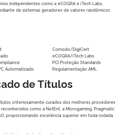
tórios independentes como a eCOGRA e iTech Labs,
ediante de sistemas geradores de valores randômicos
t
Comodo/DigiCert
vado
eCOGRA/iTech Labs
ompliance
PCI Proteção Standards
YC Automatizado
Regulamentação AML
cado de Títulos
ítulos criteriosamente curados dos melhores provedores
 reconhecidos como a NetEnt, a Microgaming, Pragmatic
 GO, proporcionando excelência superior em toda rodada