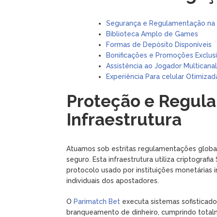
Segurança e Regulamentação na A
Biblioteca Amplo de Games
Formas de Depósito Disponíveis
Bonificações e Promoções Exclus
Assistência ao Jogador Multicanal
Experiência Para celular Otimizad
Proteção e Regul
Infraestrutura
Atuamos sob estritas regulamentações globa
seguro. Esta infraestrutura utiliza criptograf
protocolo usado por instituições monetárias 
individuais dos apostadores.
O
Parimatch Bet
executa sistemas sofisticad
branqueamento de dinheiro, cumprindo totalm