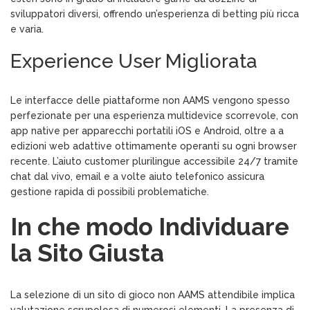
sviluppatori diversi, offrendo un’esperienza di betting più ricca
e varia.
Experience User Migliorata
Le interfacce delle piattaforme non AAMS vengono spesso
perfezionate per una esperienza multidevice scorrevole, con
app native per apparecchi portatili iOS e Android, oltre a a
edizioni web adattive ottimamente operanti su ogni browser
recente. L’aiuto customer plurilingue accessibile 24/7 tramite
chat dal vivo, email e a volte aiuto telefonico assicura
gestione rapida di possibili problematiche.
In che modo Individuare
la Sito Giusta
La selezione di un sito di gioco non AAMS attendibile implica
valutazione scrupolosa di numerosi elementi. La presenza di