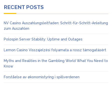
RECENT POSTS
NV Casino Auszahlungsleitfaden: Schritt-für-Schritt-Anleitung
zum Auszahlen
Polospin Server Stability: Uptime and Outages
Lemon Casino Visszajelzési folyamata a rossz támogatásért
Myths and Realities in the Gambling World What You Need to
Know
Forståelse av økonomistyring i spillverdenen