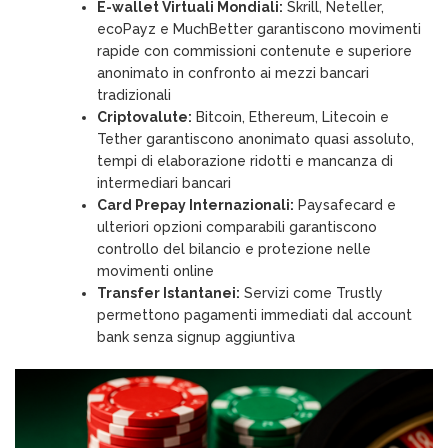
E-wallet Virtuali Mondiali:
Skrill, Neteller,
ecoPayz e MuchBetter garantiscono movimenti
rapide con commissioni contenute e superiore
anonimato in confronto ai mezzi bancari
tradizionali
Criptovalute:
Bitcoin, Ethereum, Litecoin e
Tether garantiscono anonimato quasi assoluto,
tempi di elaborazione ridotti e mancanza di
intermediari bancari
Card Prepay Internazionali:
Paysafecard e
ulteriori opzioni comparabili garantiscono
controllo del bilancio e protezione nelle
movimenti online
Transfer Istantanei:
Servizi come Trustly
permettono pagamenti immediati dal account
bank senza signup aggiuntiva