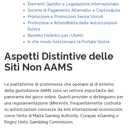
Elementi Giuridici e Legislazione Internazionale
Sistemi di Pagamento Alternativi e Criptovalute
Promozioni e Promozioni Senza Vincoli
Protezione e Attendibilità delle Autorizzazioni
Estere
Benefici Distintivi per i Utenti
In che modo Selezionare la Portale Giusta
Aspetti Distintive delle
Siti Non AAMS
Le piattaforme di scommesse che operano al di esterno
della giurisdizione AAMS sono un settore importante del
panorama del gioco online. Questi provider si distinguono per
una regolamentazione differente, frequentemente costruita
su autorizzazioni concesse da enti internazionali riconosciute
come l’ente di Malta Gaming Authority, Curaçao eGaming o
Regno Unito Gambling Commission.