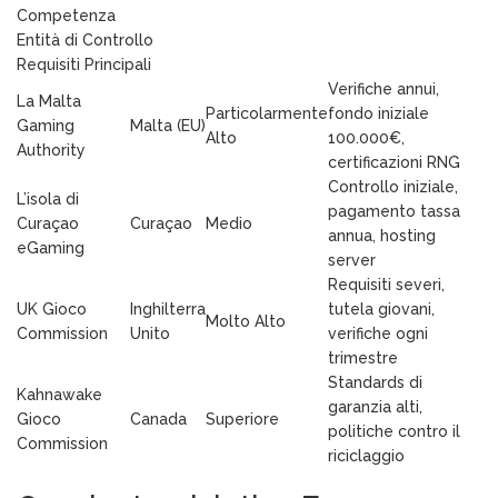
Competenza
Entità di Controllo
Requisiti Principali
Verifiche annui,
La Malta
Particolarmente
fondo iniziale
Gaming
Malta (EU)
Alto
100.000€,
Authority
certificazioni RNG
Controllo iniziale,
L’isola di
pagamento tassa
Curaçao
Curaçao
Medio
annua, hosting
eGaming
server
Requisiti severi,
UK Gioco
Inghilterra
tutela giovani,
Molto Alto
Commission
Unito
verifiche ogni
trimestre
Standards di
Kahnawake
garanzia alti,
Gioco
Canada
Superiore
politiche contro il
Commission
riciclaggio