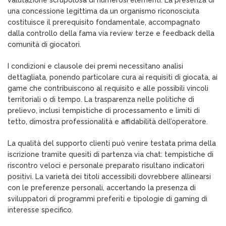
una concessione legittima da un organismo riconosciuta
costituisce il prerequisito fondamentale, accompagnato
dalla controllo della fama via review terze e feedback della
comunità di giocatori.
I condizioni e clausole dei premi necessitano analisi
dettagliata, ponendo particolare cura ai requisiti di giocata, ai
game che contribuiscono al requisito e alle possibili vincoli
territoriali o di tempo. La trasparenza nelle politiche di
prelievo, inclusi tempistiche di processamento e limiti di
tetto, dimostra professionalità e affidabilità dell’operatore.
La qualità del supporto clienti può venire testata prima della
iscrizione tramite quesiti di partenza via chat: tempistiche di
riscontro veloci e personale preparato risultano indicatori
positivi. La varietà dei titoli accessibili dovrebbere allinearsi
con le preferenze personali, accertando la presenza di
sviluppatori di programmi preferiti e tipologie di gaming di
interesse specifico.