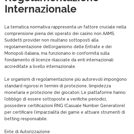
Internazionale
La tematica normativa rappresenta un fattore cruciale nella
comprensione piena del operato dei casino non AAMS.
Suddetti provider non risultano sottoposti alla
regolamentazione dell’organismo delle Entrate e dei
Monopoli italiana, ma funzionano in conformità sulla
fondamento di licenze rilasciate da enti internazionali
accreditate a livello internazionale.
Le organismi di regolamentazione più autorevoli impongono
standard rigorosi in termini di protezione, limpidezza
monetaria e protezione dei giocatori. Le piattaforme hanno
l’obbligo di essere sottoposte a verifiche periodici,
possedere certificazioni RNG (Casuale Number Generatore)
per certificare l’imparzialità dei game e attuare strumenti di
betting responsabile.
Ente di Autorizzazione