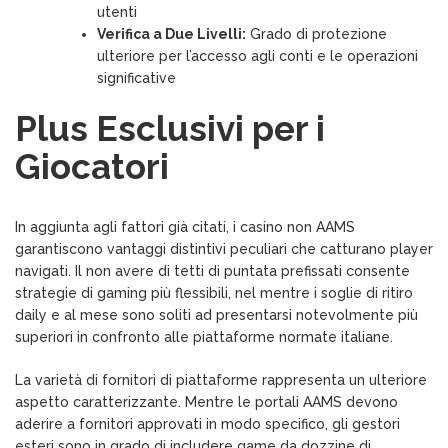
utenti
Verifica a Due Livelli:
Grado di protezione
ulteriore per l’accesso agli conti e le operazioni
significative
Plus Esclusivi per i
Giocatori
In aggiunta agli fattori già citati, i casino non AAMS
garantiscono vantaggi distintivi peculiari che catturano player
navigati. Il non avere di tetti di puntata prefissati consente
strategie di gaming più flessibili, nel mentre i soglie di ritiro
daily e al mese sono soliti ad presentarsi notevolmente più
superiori in confronto alle piattaforme normate italiane.
La varietà di fornitori di piattaforme rappresenta un ulteriore
aspetto caratterizzante. Mentre le portali AAMS devono
aderire a fornitori approvati in modo specifico, gli gestori
esteri sono in grado di includere game da dozzine di