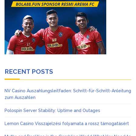
RECENT POSTS
NV Casino Auszahlungsleitfaden: Schritt-für-Schritt-Anleitung
zum Auszahlen
Polospin Server Stability: Uptime and Outages
Lemon Casino Visszajelzési folyamata a rossz támogatásért