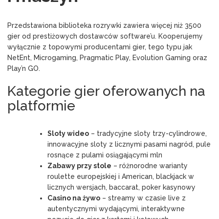
Przedstawiona biblioteka rozrywki zawiera więcej niż 3500
gier od prestiżowych dostawców software’u. Kooperujemy
wyłącznie z topowymi producentami gier, tego typu jak
NetEnt, Microgaming, Pragmatic Play, Evolution Gaming oraz
Play’n GO.
Kategorie gier oferowanych na
platformie
Sloty wideo
– tradycyjne sloty trzy-cylindrowe,
innowacyjne sloty z licznymi pasami nagród, pule
rosnące z pulami osiągającymi mln
Zabawy przy stole
– różnorodne warianty
roulette europejskiej i American, blackjack w
licznych wersjach, baccarat, poker kasynowy
Casino na żywo
– streamy w czasie live z
autentycznymi wydającymi, interaktywne