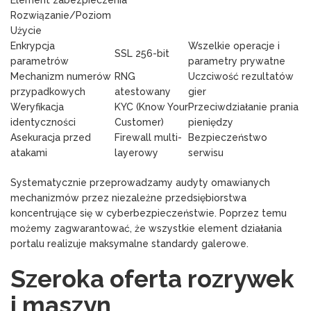
Rozwiązanie/Poziom
Użycie
Enkrypcja
Wszelkie operacje i
SSL 256-bit
parametrów
parametry prywatne
Mechanizm numerów
RNG
Uczciwość rezultatów
przypadkowych
atestowany
gier
Weryfikacja
KYC (Know Your
Przeciwdziałanie prania
identyczności
Customer)
pieniędzy
Asekuracja przed
Firewall multi-
Bezpieczeństwo
atakami
layerowy
serwisu
Systematycznie przeprowadzamy audyty omawianych
mechanizmów przez niezależne przedsiębiorstwa
koncentrujące się w cyberbezpieczeństwie. Poprzez temu
możemy zagwarantować, że wszystkie element działania
portalu realizuje maksymalne standardy galerowe.
Szeroka oferta rozrywek
i maszyn