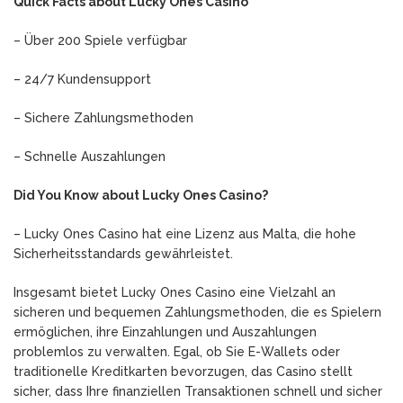
Quick Facts about Lucky Ones Casino
– Über 200 Spiele verfügbar
– 24/7 Kundensupport
– Sichere Zahlungsmethoden
– Schnelle Auszahlungen
Did You Know about Lucky Ones Casino?
– Lucky Ones Casino hat eine Lizenz aus Malta, die hohe
Sicherheitsstandards gewährleistet.
Insgesamt bietet Lucky Ones Casino eine Vielzahl an
sicheren und bequemen Zahlungsmethoden, die es Spielern
ermöglichen, ihre Einzahlungen und Auszahlungen
problemlos zu verwalten. Egal, ob Sie E-Wallets oder
traditionelle Kreditkarten bevorzugen, das Casino stellt
sicher, dass Ihre finanziellen Transaktionen schnell und sicher