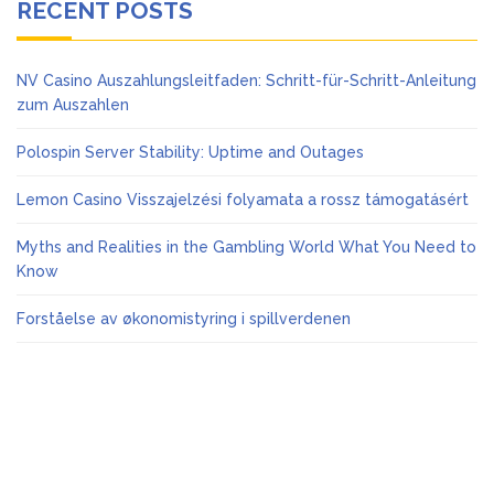
RECENT POSTS
NV Casino Auszahlungsleitfaden: Schritt-für-Schritt-Anleitung
zum Auszahlen
Polospin Server Stability: Uptime and Outages
Lemon Casino Visszajelzési folyamata a rossz támogatásért
Myths and Realities in the Gambling World What You Need to
Know
Forståelse av økonomistyring i spillverdenen