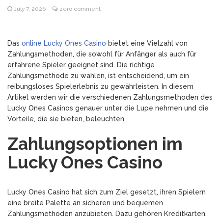
July 7, 2026
zero comment
Godz Casino: Τα κορυφαία
August 3, 2026
slots και οι δυνατότητες που αξίζει να
δοκιμάσετε
Das
online Lucky Ones Casino
bietet eine Vielzahl von
NV Casino
August 6, 2026
Zahlungsmethoden, die sowohl für Anfänger als auch für
Auszahlungsleitfaden: Schritt-für-Schritt-
erfahrene Spieler geeignet sind. Die richtige
Anleitung zum Auszahlen
Zahlungsmethode zu wählen, ist entscheidend, um ein
reibungsloses Spielerlebnis zu gewährleisten. In diesem
Artikel werden wir die verschiedenen Zahlungsmethoden des
Lucky Ones Casinos genauer unter die Lupe nehmen und die
Vorteile, die sie bieten, beleuchten.
Zahlungsoptionen im
Lucky Ones Casino
Lucky Ones Casino hat sich zum Ziel gesetzt, ihren Spielern
eine breite Palette an sicheren und bequemen
Zahlungsmethoden anzubieten. Dazu gehören Kreditkarten,