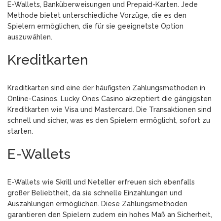
E-Wallets, Banküberweisungen und Prepaid-Karten. Jede
Methode bietet unterschiedliche Vorzüge, die es den
Spielern ermöglichen, die für sie geeignetste Option
auszuwählen.
Kreditkarten
Kreditkarten sind eine der häufigsten Zahlungsmethoden in
Online-Casinos. Lucky Ones Casino akzeptiert die gängigsten
Kreditkarten wie Visa und Mastercard. Die Transaktionen sind
schnell und sicher, was es den Spielern ermöglicht, sofort zu
starten.
E-Wallets
E-Wallets wie Skrill und Neteller erfreuen sich ebenfalls
großer Beliebtheit, da sie schnelle Einzahlungen und
Auszahlungen ermöglichen. Diese Zahlungsmethoden
garantieren den Spielern zudem ein hohes Maß an Sicherheit,