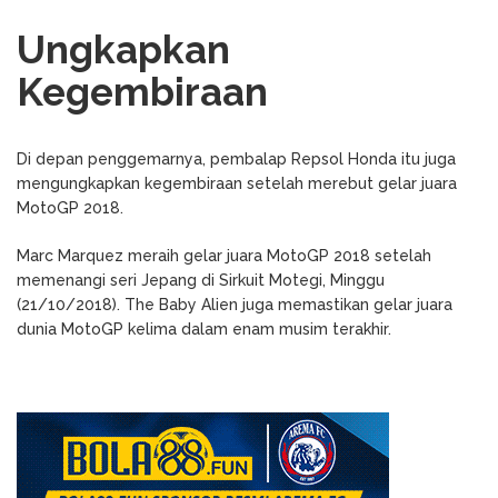
Ungkapkan
Kegembiraan
Di depan penggemarnya, pembalap Repsol Honda itu juga
mengungkapkan kegembiraan setelah merebut gelar juara
MotoGP 2018.
Marc Marquez meraih gelar juara MotoGP 2018 setelah
memenangi seri Jepang di Sirkuit Motegi, Minggu
(21/10/2018). The Baby Alien juga memastikan gelar juara
dunia MotoGP kelima dalam enam musim terakhir.