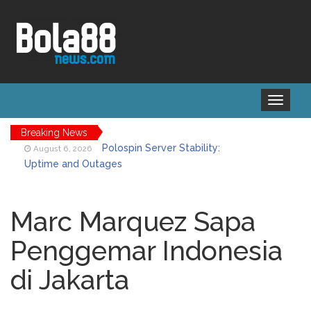
Toggle
navigation
Breaking News
Polospin Server Stability:
August 6, 2026
Uptime and Outages
Lemon Casino
August 6, 2026
Visszajelzési folyamata a rossz
Marc Marquez Sapa
támogatásért
Penggemar Indonesia
Myths and Realities in the
August 6, 2026
Gambling World What You Need to Know
di Jakarta
Forståelse av
August 4, 2026
økonomistyring i spillverdenen