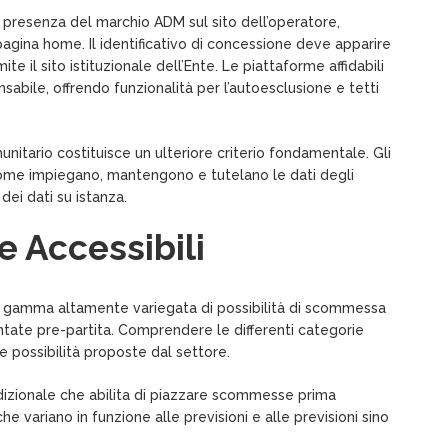
la presenza del marchio ADM sul sito dell’operatore,
agina home. Il identificativo di concessione deve apparire
te il sito istituzionale dell’Ente. Le piattaforme affidabili
abile, offrendo funzionalità per l’autoesclusione e tetti
munitario costituisce un ulteriore criterio fondamentale. Gli
me impiegano, mantengono e tutelano le dati degli
 dei dati su istanza.
e Accessibili
gamma altamente variegata di possibilità di scommessa
ntate pre-partita. Comprendere le differenti categorie
e possibilità proposte dal settore.
izionale che abilita di piazzare scommesse prima
he variano in funzione alle previsioni e alle previsioni sino