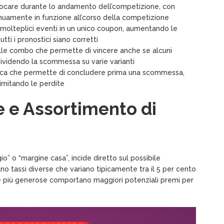
giocare durante lo andamento dell’competizione, con
inuamente in funzione all’corso della competizione
olteplici eventi in un unico coupon, aumentando le
ti i pronostici siano corretti
lle combo che permette di vincere anche se alcuni
ddividendo la scommessa su varie varianti
ica che permette di concludere prima una scommessa,
limitando le perdite
 e Assortimento di
” o “margine casa”, incide diretto sul possibile
o tassi diverse che variano tipicamente tra il 5 per cento
ote più generose comportano maggiori potenziali premi per