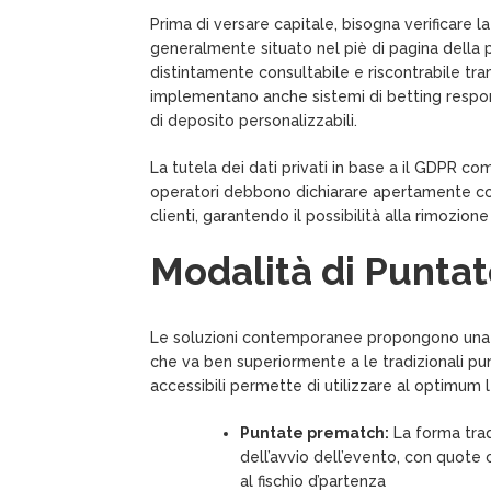
Prima di versare capitale, bisogna verificare 
generalmente situato nel piè di pagina della p
distintamente consultabile e riscontrabile trami
implementano anche sistemi di betting respons
di deposito personalizzabili.
La tutela dei dati privati in base a il GDPR co
operatori debbono dichiarare apertamente co
clienti, garantendo il possibilità alla rimozione
Modalità di Puntat
Le soluzioni contemporanee propongono una 
che va ben superiormente a le tradizionali pu
accessibili permette di utilizzare al optimum l
Puntate prematch:
La forma trad
dell’avvio dell’evento, con quote c
al fischio d’partenza