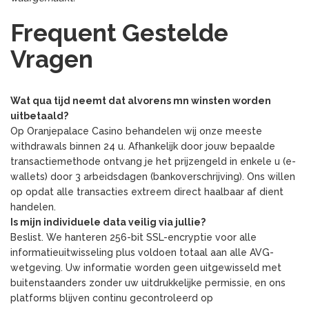
Frequent Gestelde
Vragen
Wat qua tijd neemt dat alvorens mn winsten worden
uitbetaald?
Op Oranjepalace Casino behandelen wij onze meeste
withdrawals binnen 24 u. Afhankelijk door jouw bepaalde
transactiemethode ontvang je het prijzengeld in enkele u (e-
wallets) door 3 arbeidsdagen (bankoverschrijving). Ons willen
op opdat alle transacties extreem direct haalbaar af dient
handelen.
Is mijn individuele data veilig via jullie?
Beslist. We hanteren 256-bit SSL-encryptie voor alle
informatieuitwisseling plus voldoen totaal aan alle AVG-
wetgeving. Uw informatie worden geen uitgewisseld met
buitenstaanders zonder uw uitdrukkelijke permissie, en ons
platforms blijven continu gecontroleerd op