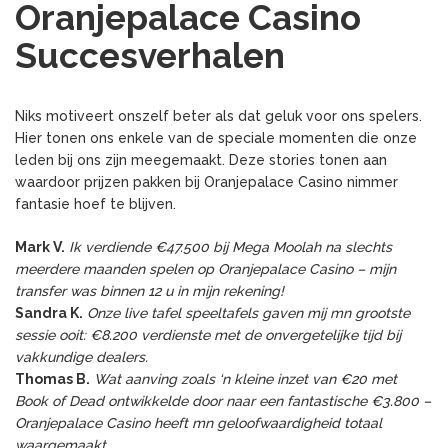
Oranjepalace Casino
Succesverhalen
Niks motiveert onszelf beter als dat geluk voor ons spelers.
Hier tonen ons enkele van de speciale momenten die onze
leden bij ons zijn meegemaakt. Deze stories tonen aan
waardoor prijzen pakken bij Oranjepalace Casino nimmer
fantasie hoef te blijven.
Mark V.
Ik verdiende €47.500 bij Mega Moolah na slechts
meerdere maanden spelen op Oranjepalace Casino – mijn
transfer was binnen 12 u in mijn rekening!
Sandra K.
Onze live tafel speeltafels gaven mij mn grootste
sessie ooit: €8.200 verdienste met de onvergetelijke tijd bij
vakkundige dealers.
Thomas B.
Wat aanving zoals ‘n kleine inzet van €20 met
Book of Dead ontwikkelde door naar een fantastische €3.800 –
Oranjepalace Casino heeft mn geloofwaardigheid totaal
waargemaakt.