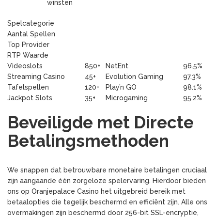
winsten
Spelcategorie
Aantal Spellen
Top Provider
RTP Waarde
Videoslots
850+
NetEnt
96.5%
Streaming Casino
45+
Evolution Gaming
97.3%
Tafelspellen
120+
Play’n GO
98.1%
Jackpot Slots
35+
Microgaming
95.2%
Beveiligde met Directe
Betalingsmethoden
We snappen dat betrouwbare monetaire betalingen cruciaal
zijn aangaande één zorgeloze spelervaring. Hierdoor bieden
ons op Oranjepalace Casino het uitgebreid bereik met
betaalopties die tegelijk beschermd en efficiënt zijn. Alle ons
overmakingen zijn beschermd door 256-bit SSL-encryptie,