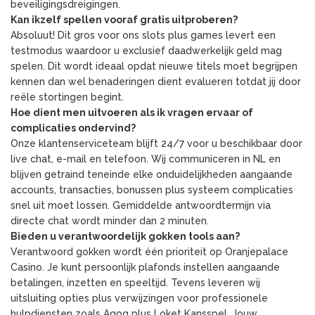
beveiligingsdreigingen.
Kan ikzelf spellen vooraf gratis uitproberen?
Absoluut! Dit gros voor ons slots plus games levert een
testmodus waardoor u exclusief daadwerkelijk geld mag
spelen. Dit wordt ideaal opdat nieuwe titels moet begrijpen
kennen dan wel benaderingen dient evalueren totdat jij door
reële stortingen begint.
Hoe dient men uitvoeren als ik vragen ervaar of
complicaties ondervind?
Onze klantenserviceteam blijft 24/7 voor u beschikbaar door
live chat, e-mail en telefoon. Wij communiceren in NL en
blijven getraind teneinde elke onduidelijkheden aangaande
accounts, transacties, bonussen plus systeem complicaties
snel uit moet lossen. Gemiddelde antwoordtermijn via
directe chat wordt minder dan 2 minuten.
Bieden u verantwoordelijk gokken tools aan?
Verantwoord gokken wordt één prioriteit op Oranjepalace
Casino. Je kunt persoonlijk plafonds instellen aangaande
betalingen, inzetten en speeltijd. Tevens leveren wij
uitsluiting opties plus verwijzingen voor professionele
hulpdiensten zoals Agog plus Loket Kansspel. Jouw