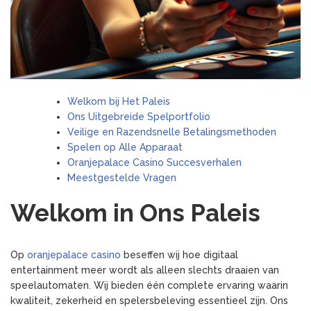
Welkom bij Het Paleis
Ons Uitgebreide Spelportfolio
Veilige en Razendsnelle Betalingsmethoden
Spelen op Alle Apparaat
Oranjepalace Casino Succesverhalen
Meestgestelde Vragen
Welkom in Ons Paleis
Op
oranjepalace casino
beseffen wij hoe digitaal
entertainment meer wordt als alleen slechts draaien van
speelautomaten. Wij bieden één complete ervaring waarin
kwaliteit, zekerheid en spelersbeleving essentieel zijn. Ons