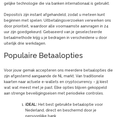
gelijke technologie die via banken internationaal is gebruikt.
Deposito’s zijn instant afgehandeld, zodat u meteen kunt
beginnen met spelen. Uitbetalingsverzoeken verwerken ons
door prioriteit, waardoor alle voornaamste aanvragen in 24
uur zijn goedgekeurd. Gebaseerd van je geselecteerde
betaalmethode krijg u je bedragen in verscheidene u door
uiterlijk drie werkdagen.
Populaire Betaalopties
Voor jouw gemak accepteren ons meerdere betaalopties die
zijn afgestemd aangaande de NL markt. Van traditionele
kaarten naar actuele e-wallets en cryptocurrency – jij kiest
wat wat meest met je past. Elke opties blijven gekoppeld
aan strenge beveiligingseisen met periodieke controles.
iDEAL:
Het best gebruikte betaaloptie voor
Nederland, direct en beschermd door je
persoonlijke bank