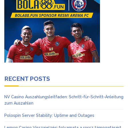
RECENT POSTS
NV Casino Auszahlungsleitfaden: Schritt-für-Schritt-Anleitung
zum Auszahlen
Polospin Server Stability: Uptime and Outages
Lemon Casino Visszajelzési folyamata a rossz támogatásért