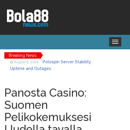
Toggle
navigation
Breaking News
Polospin Server Stability:
August 6, 2026
Uptime and Outages
Lemon Casino
August 6, 2026
Visszajelzési folyamata a rossz
Panosta Casino:
támogatásért
Suomen
Myths and Realities in the
August 6, 2026
Gambling World What You Need to Know
Pelikokemuksesi
Forståelse av
August 4, 2026
Uudella tavalla
økonomistyring i spillverdenen