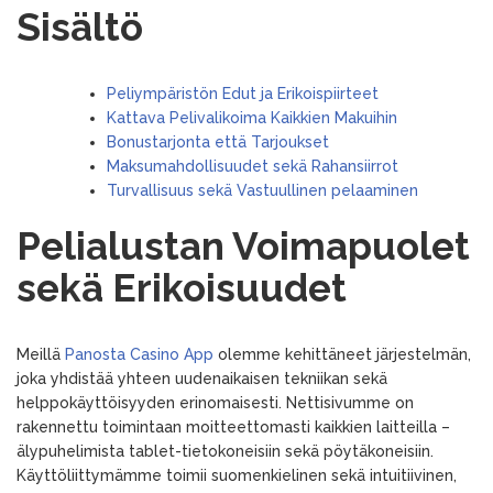
Sisältö
Peliympäristön Edut ja Erikoispiirteet
Kattava Pelivalikoima Kaikkien Makuihin
Bonustarjonta että Tarjoukset
Maksumahdollisuudet sekä Rahansiirrot
Turvallisuus sekä Vastuullinen pelaaminen
Pelialustan Voimapuolet
sekä Erikoisuudet
Meillä
Panosta Casino App
olemme kehittäneet järjestelmän,
joka yhdistää yhteen uudenaikaisen tekniikan sekä
helppokäyttöisyyden erinomaisesti. Nettisivumme on
rakennettu toimintaan moitteettomasti kaikkien laitteilla –
älypuhelimista tablet-tietokoneisiin sekä pöytäkoneisiin.
Käyttöliittymämme toimii suomenkielinen sekä intuitiivinen,