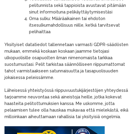
pelitunnista sekä tappioista avustavat pitämään
sinut informoituna pelikäyttäytymisestäsi
Oma sulku: Määräaikainen tai ehdoton
itsesulkumahdollisuus niille, ketkä tarvitsevat
pelihaittaa
Yksityiset datatiedot tallennetaan varmasti GDPR-säädösten
mukaan, emmekä koskaan koskaan jaamme tietojasi
ulkopuolisille osapuolten ilman nimenomaista tarkkaa
suostumustasi. Pelit tarkistaa säännölliseen riippumattomat
tahot varmistaakseen satunnaisuutta ja tasapuolisuuden
jokaisessa peleissämme.
Läheisessä yhteistyössä riippuvuustukijärjestöjen yhteydessä
tarjoamme neuvontaa sekä aineistoja heille, jotka kokevat
haasteita pelitottumuksien kanssa. Me uskomme, jotta
pelaamisen tulee olla hauskaa mukavaa että mielekästä, eikä
milloinkaan aiheuttamaan rahallisia tai yksityisiä ongelmia.