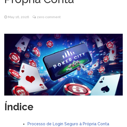
Godz Casino: Τα κορυφαία
August 3, 2026
slots και οι δυνατότητες που αξίζει να
May 16, 2026
zero comment
δοκιμάσετε
NV Casino
August 6, 2026
Auszahlungsleitfaden: Schritt-für-Schritt-
Anleitung zum Auszahlen
Índice
Processo de Login Seguro à Própria Conta