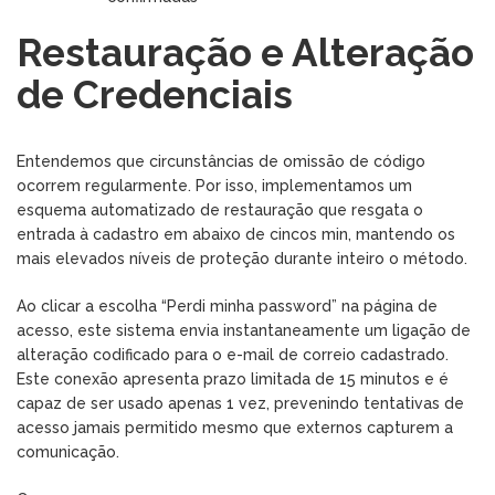
Restauração e Alteração
de Credenciais
Entendemos que circunstâncias de omissão de código
ocorrem regularmente. Por isso, implementamos um
esquema automatizado de restauração que resgata o
entrada à cadastro em abaixo de cincos min, mantendo os
mais elevados níveis de proteção durante inteiro o método.
Ao clicar a escolha “Perdi minha password” na página de
acesso, este sistema envia instantaneamente um ligação de
alteração codificado para o e-mail de correio cadastrado.
Este conexão apresenta prazo limitada de 15 minutos e é
capaz de ser usado apenas 1 vez, prevenindo tentativas de
acesso jamais permitido mesmo que externos capturem a
comunicação.