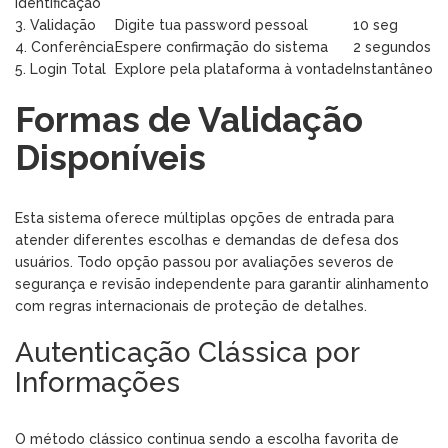
Identificação
3. Validação
Digite tua password pessoal
10 seg
4. Conferência
Espere confirmação do sistema
2 segundos
5. Login Total
Explore pela plataforma à vontade
Instantâneo
Formas de Validação
Disponíveis
Esta sistema oferece múltiplas opções de entrada para
atender diferentes escolhas e demandas de defesa dos
usuários. Todo opção passou por avaliações severos de
segurança e revisão independente para garantir alinhamento
com regras internacionais de proteção de detalhes.
Autenticação Clássica por
Informações
O método clássico continua sendo a escolha favorita de