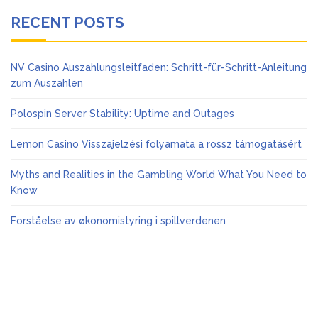
RECENT POSTS
NV Casino Auszahlungsleitfaden: Schritt-für-Schritt-Anleitung
zum Auszahlen
Polospin Server Stability: Uptime and Outages
Lemon Casino Visszajelzési folyamata a rossz támogatásért
Myths and Realities in the Gambling World What You Need to
Know
Forståelse av økonomistyring i spillverdenen