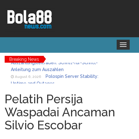
Toggle
NV Casino
August 6, 2026
navigation
Auszahlungsleitfaden: Schritt-für-Schritt-
Breaking News
Anleitung zum Auszahlen
Polospin Server Stability:
August 6, 2026
Uptime and Outages
Lemon Casino
August 6, 2026
Visszajelzési folyamata a rossz
Pelatih Persija
támogatásért
Waspadai Ancaman
Myths and Realities in the
August 6, 2026
Gambling World What You Need to Know
Silvio Escobar
Forståelse av
August 4, 2026
økonomistyring i spillverdenen