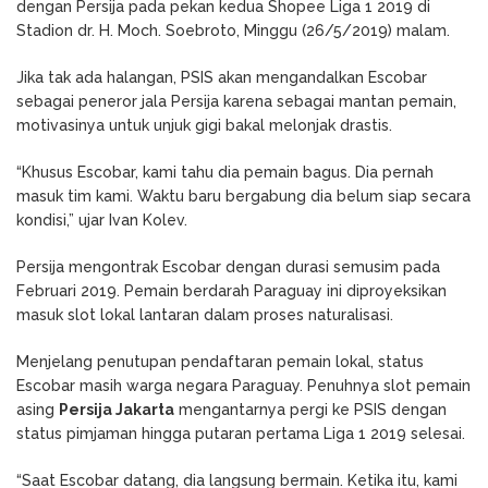
dengan Persija pada pekan kedua Shopee Liga 1 2019 di
Stadion dr. H. Moch. Soebroto, Minggu (26/5/2019) malam.
Jika tak ada halangan, PSIS akan mengandalkan Escobar
sebagai peneror jala Persija karena sebagai mantan pemain,
motivasinya untuk unjuk gigi bakal melonjak drastis.
“Khusus Escobar, kami tahu dia pemain bagus. Dia pernah
masuk tim kami. Waktu baru bergabung dia belum siap secara
kondisi,” ujar Ivan Kolev.
Persija mengontrak Escobar dengan durasi semusim pada
Februari 2019. Pemain berdarah Paraguay ini diproyeksikan
masuk slot lokal lantaran dalam proses naturalisasi.
Menjelang penutupan pendaftaran pemain lokal, status
Escobar masih warga negara Paraguay. Penuhnya slot pemain
asing
Persija Jakarta
mengantarnya pergi ke PSIS dengan
status pimjaman hingga putaran pertama Liga 1 2019 selesai.
“Saat Escobar datang, dia langsung bermain. Ketika itu, kami