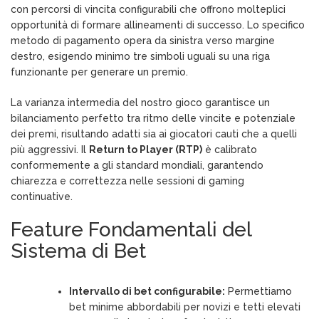
con percorsi di vincita configurabili che offrono molteplici
opportunità di formare allineamenti di successo. Lo specifico
metodo di pagamento opera da sinistra verso margine
destro, esigendo minimo tre simboli uguali su una riga
funzionante per generare un premio.
La varianza intermedia del nostro gioco garantisce un
bilanciamento perfetto tra ritmo delle vincite e potenziale
dei premi, risultando adatti sia ai giocatori cauti che a quelli
più aggressivi. Il
Return to Player (RTP)
è calibrato
conformemente a gli standard mondiali, garantendo
chiarezza e correttezza nelle sessioni di gaming
continuative.
Feature Fondamentali del
Sistema di Bet
Intervallo di bet configurabile:
Permettiamo
bet minime abbordabili per novizi e tetti elevati