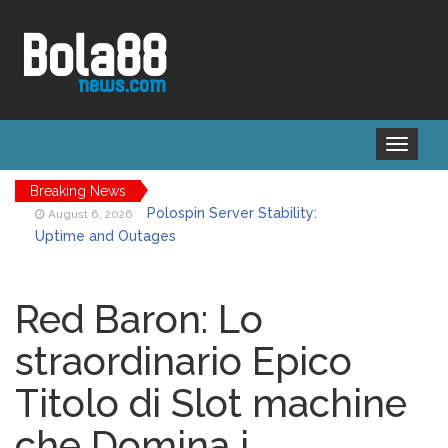
Toggle
navigation
Breaking News
Polospin Server Stability:
August 6, 2026
Uptime and Outages
Lemon Casino
August 6, 2026
Visszajelzési folyamata a rossz
Red Baron: Lo
támogatásért
straordinario Epico
Myths and Realities in the
August 6, 2026
Gambling World What You Need to Know
Titolo di Slot machine
Forståelse av
August 4, 2026
che Domina i
økonomistyring i spillverdenen