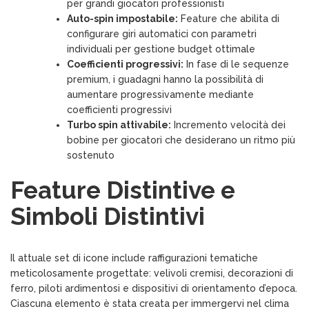
per grandi giocatori professionisti
Auto-spin impostabile:
Feature che abilita di
configurare giri automatici con parametri
individuali per gestione budget ottimale
Coefficienti progressivi:
In fase di le sequenze
premium, i guadagni hanno la possibilità di
aumentare progressivamente mediante
coefficienti progressivi
Turbo spin attivabile:
Incremento velocità dei
bobine per giocatori che desiderano un ritmo più
sostenuto
Feature Distintive e
Simboli Distintivi
Il attuale set di icone include raffigurazioni tematiche
meticolosamente progettate: velivoli cremisi, decorazioni di
ferro, piloti ardimentosi e dispositivi di orientamento d’epoca.
Ciascuna elemento è stata creata per immergervi nel clima