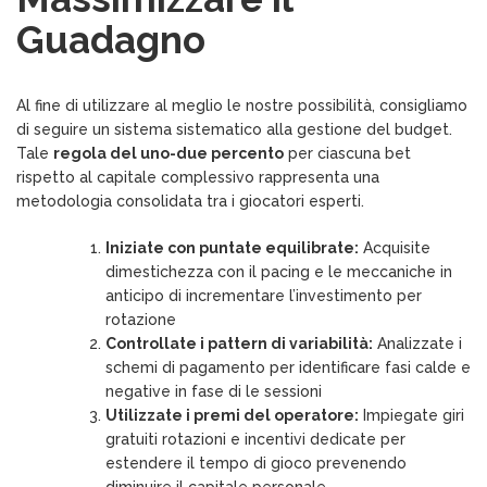
Guadagno
Al fine di utilizzare al meglio le nostre possibilità, consigliamo
di seguire un sistema sistematico alla gestione del budget.
Tale
regola del uno-due percento
per ciascuna bet
rispetto al capitale complessivo rappresenta una
metodologia consolidata tra i giocatori esperti.
Iniziate con puntate equilibrate:
Acquisite
dimestichezza con il pacing e le meccaniche in
anticipo di incrementare l’investimento per
rotazione
Controllate i pattern di variabilità:
Analizzate i
schemi di pagamento per identificare fasi calde e
negative in fase di le sessioni
Utilizzate i premi del operatore:
Impiegate giri
gratuiti rotazioni e incentivi dedicate per
estendere il tempo di gioco prevenendo