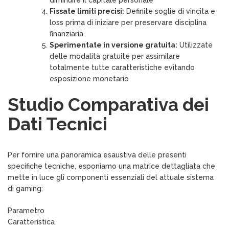
diminuire il capitale personale
Fissate limiti precisi:
Definite soglie di vincita e
loss prima di iniziare per preservare disciplina
finanziaria
Sperimentate in versione gratuita:
Utilizzate
delle modalità gratuite per assimilare
totalmente tutte caratteristiche evitando
esposizione monetario
Studio Comparativa dei
Dati Tecnici
Per fornire una panoramica esaustiva delle presenti
specifiche tecniche, esponiamo una matrice dettagliata che
mette in luce gli componenti essenziali del attuale sistema
di gaming:
Parametro
Caratteristica