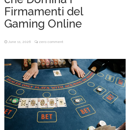
Firmamenti del
Godz Casino: Τα κορυφαία
August 3, 2026
slots και οι δυνατότητες που αξίζει να
Gaming Online
δοκιμάσετε
NV Casino
August 6, 2026
Auszahlungsleitfaden: Schritt-für-Schritt-
June 11, 2026
Anleitung zum Auszahlen
zero comment