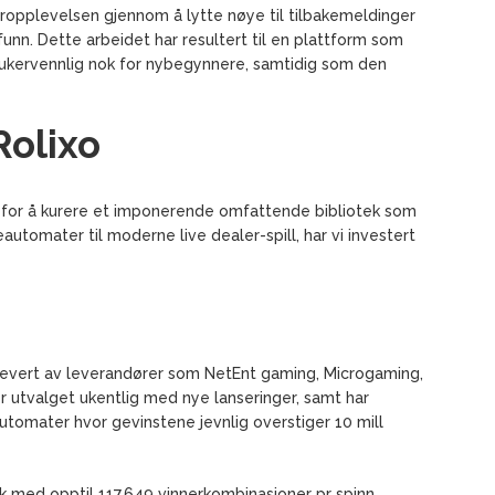
keropplevelsen gjennom å lytte nøye til tilbakemeldinger
mfunn. Dette arbeidet har resultert til en plattform som
ukervennlig nok for nybegynnere, samtidig som den
Rolixo
e for å kurere et imponerende omfattende bibliotek som
leautomater til moderne live dealer-spill, har vi investert
r levert av leverandører som NetEnt gaming, Microgaming,
er utvalget ukentlig med nye lanseringer, samt har
utomater hvor gevinstene jevnlig overstiger 10 mill
 med opptil 117,649 vinnerkombinasjoner pr spinn