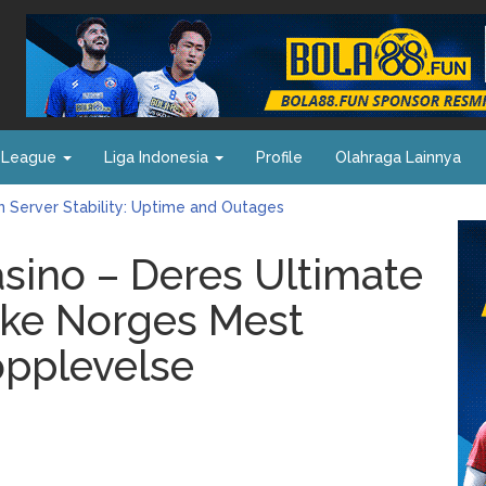
 League
Liga Indonesia
Profile
Olahraga Lainnya
n Server Stability: Uptime and Outages
asino Visszajelzési folyamata a rossz támogatásért
nd Realities in the Gambling World What You Need to Know
sino – Deres Ultimate
lse av økonomistyring i spillverdenen
rske Norges Mest
ino: Τα κορυφαία slots και οι δυνατότητες που αξίζει να δοκιμάσετε
no Auszahlungsleitfaden: Schritt-für-Schritt-Anleitung zum Ausza
opplevelse