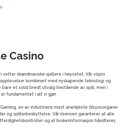
no
te Casino
 setter skandinaviske spillere i høysetet. Vår visjon
inoopplevelser kombinert med nyskapende teknologi og
e bare et solid bredt utvalg bestående av spill, men i
r fundamentet i alt vi gjør.
 Gaming, en av industriens mest anerkjente tilsynsorganer
er og spillerbeskyttelse. Vår lisensen garanterer at alle
tferdighetskontroller og at brukerinformasjon håndteres