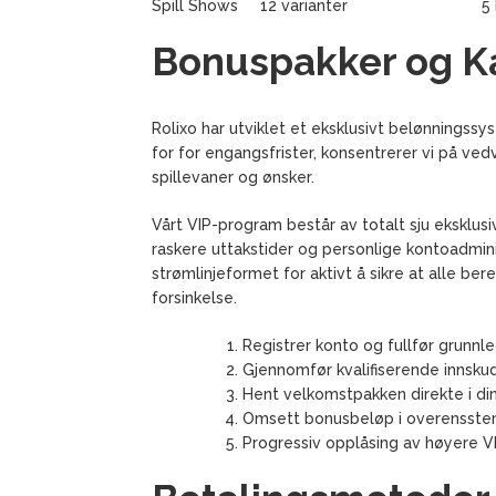
Spill Shows
12 varianter
5
Bonuspakker og K
Rolixo har utviklet et eksklusivt belønningssy
for for engangsfrister, konsentrerer vi på ve
spillevaner og ønsker.
Vårt VIP-program består av totalt sju eksklusi
raskere uttakstider og personlige kontoadmini
strømlinjeformet for aktivt å sikre at alle be
forsinkelse.
Registrer konto og fullfør grunnle
Gjennomfør kvalifiserende innsku
Hent velkomstpakken direkte i di
Omsett bonusbeløp i overensstem
Progressiv opplåsing av høyere VI