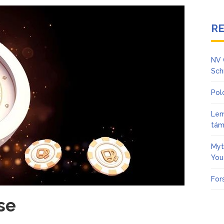
R
NV 
Sch
Pol
Lem
tám
Myt
You
For
se