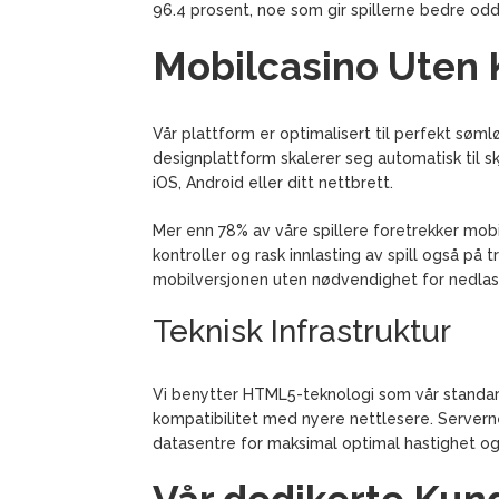
96.4 prosent, noe som gir spillerne bedre odd
Mobilcasino Uten
Vår plattform er optimalisert til perfekt sømlø
designplattform skalerer seg automatisk til 
iOS, Android eller ditt nettbrett.
Mer enn 78% av våre spillere foretrekker mobils
kontroller og rask innlasting av spill også på tr
mobilversjonen uten nødvendighet for nedlast
Teknisk Infrastruktur
Vi benytter HTML5-teknologi som vår standar
kompatibilitet med nyere nettlesere. Serverne 
datasentre for maksimal optimal hastighet og