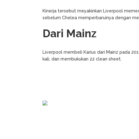
Kinerja tersebut meyakinkan Liverpool memeca
sebelum Chelea memperbaruinya dengan mem
Dari Mainz
Liverpool membeli Karius dari Mainz pada 201
kali, dan membukukan 22 clean sheet.