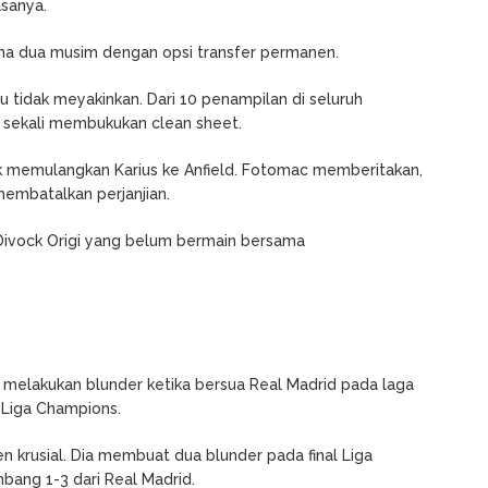
sanya.
ama dua musim dengan opsi transfer permanen.
u tidak meyakinkan. Dari 10 penampilan di seluruh
a sekali membukukan clean sheet.
k memulangkan Karius ke Anfield. Fotomac memberitakan,
embatalkan perjanjian.
Divock Origi yang belum bermain bersama
h melakukan blunder ketika bersua Real Madrid pada laga
l Liga Champions.
 krusial. Dia membuat dua blunder pada final Liga
ang 1-3 dari Real Madrid.