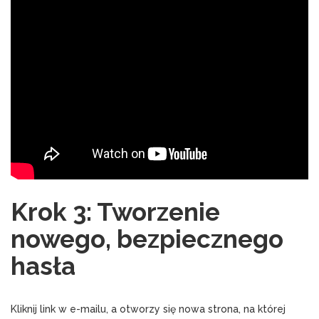
Krok 3: Tworzenie
nowego, bezpiecznego
hasła
Kliknij link w e-mailu, a otworzy się nowa strona, na której