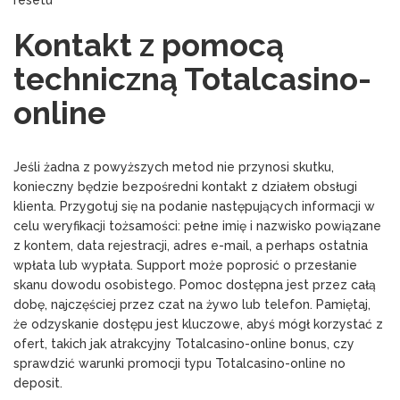
resetu
Kontakt z pomocą
techniczną Totalcasino-
online
Jeśli żadna z powyższych metod nie przynosi skutku,
konieczny będzie bezpośredni kontakt z działem obsługi
klienta. Przygotuj się na podanie następujących informacji w
celu weryfikacji tożsamości: pełne imię i nazwisko powiązane
z kontem, data rejestracji, adres e-mail, a perhaps ostatnia
wpłata lub wypłata. Support może poprosić o przesłanie
skanu dowodu osobistego. Pomoc dostępna jest przez całą
dobę, najczęściej przez czat na żywo lub telefon. Pamiętaj,
że odzyskanie dostępu jest kluczowe, abyś mógł korzystać z
ofert, takich jak atrakcyjny Totalcasino-online bonus, czy
sprawdzić warunki promocji typu Totalcasino-online no
deposit.