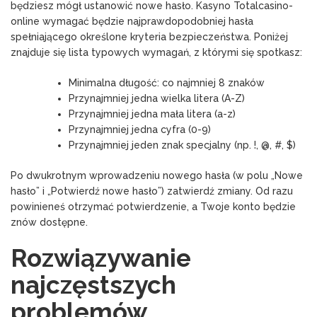
będziesz mógł ustanowić nowe hasło. Kasyno Totalcasino-
online wymagać będzie najprawdopodobniej hasła
spełniającego określone kryteria bezpieczeństwa. Poniżej
znajduje się lista typowych wymagań, z którymi się spotkasz:
Minimalna długość: co najmniej 8 znaków
Przynajmniej jedna wielka litera (A-Z)
Przynajmniej jedna mała litera (a-z)
Przynajmniej jedna cyfra (0-9)
Przynajmniej jeden znak specjalny (np. !, @, #, $)
Po dwukrotnym wprowadzeniu nowego hasła (w polu „Nowe
hasło” i „Potwierdź nowe hasło”) zatwierdź zmiany. Od razu
powinieneś otrzymać potwierdzenie, a Twoje konto będzie
znów dostępne.
Rozwiązywanie
najczęstszych
problemów