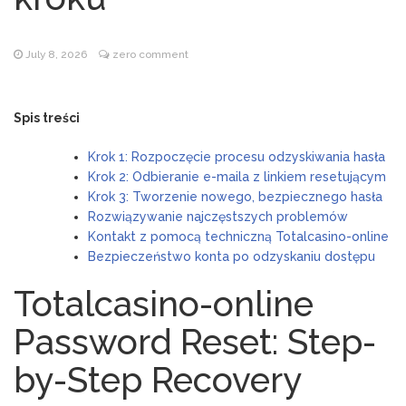
Lizarobonus Jacks or
August 3, 2026
Better Strategy
July 8, 2026
zero comment
Myths and Realities in the
August 6, 2026
Gambling World What You Need to Know
Spis treści
Krok 1: Rozpoczęcie procesu odzyskiwania hasła
Krok 2: Odbieranie e-maila z linkiem resetującym
Krok 3: Tworzenie nowego, bezpiecznego hasła
Rozwiązywanie najczęstszych problemów
Kontakt z pomocą techniczną Totalcasino-online
Bezpieczeństwo konta po odzyskaniu dostępu
Totalcasino-online
Password Reset: Step-
by-Step Recovery