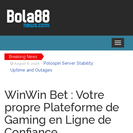
Toggle
navigation
Breaking News
Polospin Server Stability:
August 6, 2026
Uptime and Outages
Lemon Casino
August 6, 2026
Visszajelzési folyamata a rossz
WinWin Bet : Votre
támogatásért
propre Plateforme de
Myths and Realities in the
August 6, 2026
Gambling World What You Need to Know
Gaming en Ligne de
Forståelse av
August 4, 2026
Confiance
økonomistyring i spillverdenen