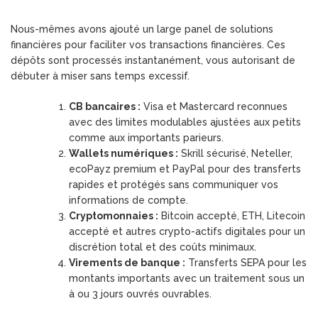
Nous-mêmes avons ajouté un large panel de solutions
financières pour faciliter vos transactions financières. Ces
dépôts sont processés instantanément, vous autorisant de
débuter à miser sans temps excessif.
CB bancaires :
Visa et Mastercard reconnues
avec des limites modulables ajustées aux petits
comme aux importants parieurs.
Wallets numériques :
Skrill sécurisé, Neteller,
ecoPayz premium et PayPal pour des transferts
rapides et protégés sans communiquer vos
informations de compte.
Cryptomonnaies :
Bitcoin accepté, ETH, Litecoin
accepté et autres crypto-actifs digitales pour un
discrétion total et des coûts minimaux.
Virements de banque :
Transferts SEPA pour les
montants importants avec un traitement sous un
à ou 3 jours ouvrés ouvrables.